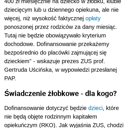
400 zł miesięcznie na dziecko w żłobku, klubie
dziecięcym lub u dziennego opiekuna, ale nie
więcej, niż wysokość faktycznej
opłaty
ponoszonej przez rodziców za dany miesiąc.
Tutaj nie będzie obowiązywało kryterium
dochodowe. Dofinansowanie przekażemy
bezpośrednio do placówki zajmującej się
dzieckiem" - wskazuje prezes ZUS prof.
Gertruda Uścińska, w wypowiedzi przesłanej
PAP.
Świadczenie żłobkowe - dla kogo?
Dofinansowanie dotyczyć będzie
dzieci
, które
nie będą objęte rodzinnym kapitałem
opiekuńczym (RKO). Jak wyjaśnia ZUS, chodzi