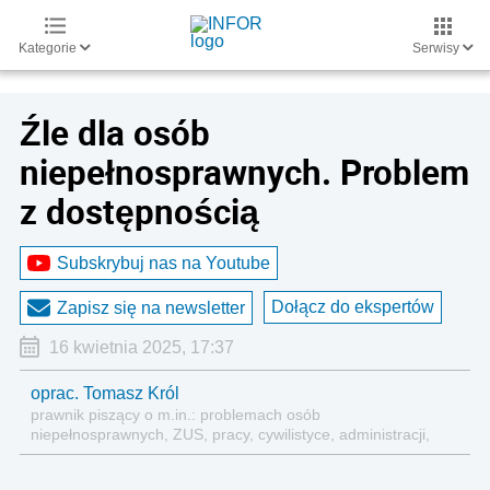
Kategorie
Serwisy
Źle dla osób
niepełnosprawnych. Problem
z dostępnością
Subskrybuj nas na Youtube
Dołącz do ekspertów
Zapisz się na newsletter
16 kwietnia 2025, 17:37
oprac. Tomasz Król
prawnik piszący o m.in.: problemach osób
niepełnosprawnych, ZUS, pracy, cywilistyce, administracji,
przedsiębiorcach, podatkach