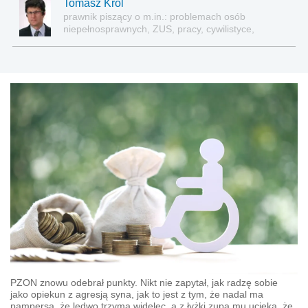
Tomasz Król
prawnik piszący o m.in.: problemach osób
niepełnosprawnych, ZUS, pracy, cywilistyce,
administracji, przedsiębiorcach, podatkach
PZON znowu odebrał punkty. Nikt nie zapytał, jak radzę sobie
jako opiekun z agresją syna, jak to jest z tym, że nadal ma
pampersa, że ledwo trzyma widelec, a z łyżki zupa mu ucieka, że