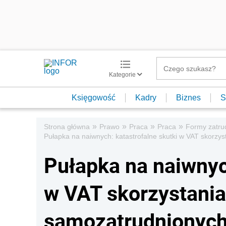
Kategorie
Księgowość
Kadry
Biznes
S
»
»
»
»
Strona główna
Prawo
Praca
Praca
Formy zatru
Pułapka na naiwnych: katastrofalne skutki w VAT skorzys
Pułapka na naiwnyc
w VAT skorzystania 
samozatrudnionych,