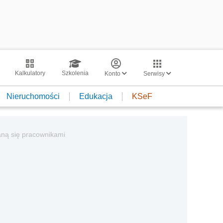
Kalkulatory
Szkolenia
Konto
Serwisy
Nieruchomości
Edukacja
KSeF
taną się pracownikami