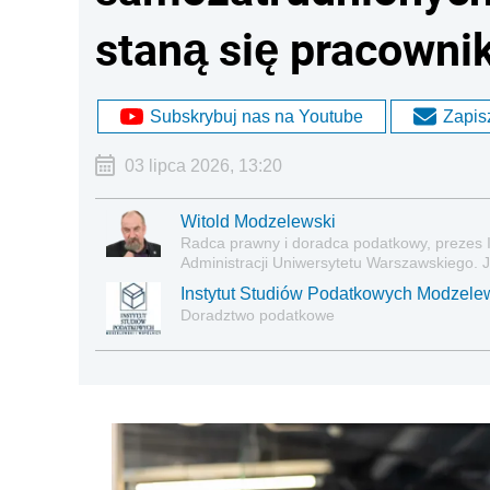
staną się pracowni
Subskrybuj nas na Youtube
Zapisz
03 lipca 2026, 13:20
Witold Modzelewski
Radca prawny i doradca podatkowy, prezes I
Administracji Uniwersytetu Warszawskiego. J
podatkowego.
Instytut Studiów Podatkowych Modzelew
Doradztwo podatkowe