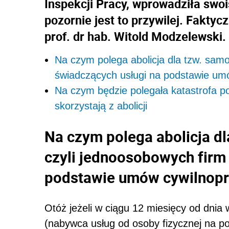
Inspekcji Pracy, wprowadziła swois
pozornie jest to przywilej. Faktyc
prof. dr hab. Witold Modzelewski.
Na czym polega abolicja dla tzw. samo
świadczących usługi na podstawie um
Na czym będzie polegała katastrofa p
skorzystają z abolicji
Na czym polega abolicja dl
czyli jednoosobowych firm
podstawie umów cywilnop
Otóż jeżeli w ciągu 12 miesięcy od dnia 
(nabywca usług od osoby fizycznej na p