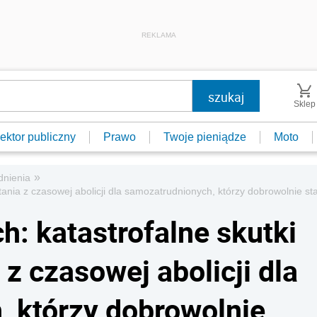
REKLAMA
Sklep
ektor publiczny
Prawo
Twoje pieniądze
Moto
»
dnienia
tania z czasowej abolicji dla samozatrudnionych, którzy dobrowolnie s
h: katastrofalne skutki
z czasowej abolicji dla
 którzy dobrowolnie