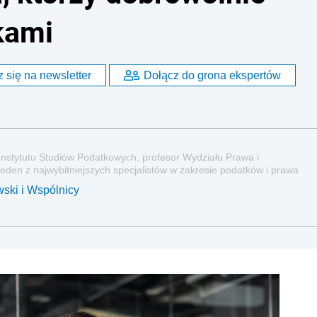
kami
 się na newsletter
Dołącz do grona ekspertów
nstytutu Studiów Podatkowych, profesor Wydziału Prawa i
eden z najwybitniejszych specjalistów w zakresie podatków i prawa
ski i Wspólnicy