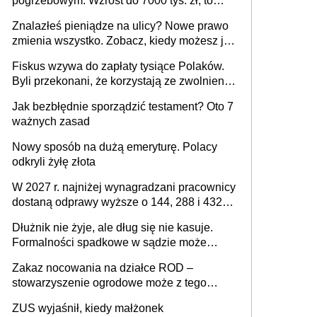
pogrzebowym. Wzrost do 7000 tys. zł, to
jeszcze nie wszystko
Znalazłeś pieniądze na ulicy? Nowe prawo
zmienia wszystko. Zobacz, kiedy możesz je
legalnie zatrzymać
Fiskus wzywa do zapłaty tysiące Polaków.
Byli przekonani, że korzystają ze zwolnienia
z podatku od sprzedaży nieruchomości
Jak bezbłędnie sporządzić testament? Oto 7
ważnych zasad
Nowy sposób na dużą emeryturę. Polacy
odkryli żyłę złota
W 2027 r. najniżej wynagradzani pracownicy
dostaną odprawy wyższe o 144, 288 i 432
złote
Dłużnik nie żyje, ale dług się nie kasuje.
Formalności spadkowe w sądzie może
załatwić wierzyciel bez zgody rodziny
Zakaz nocowania na działce ROD –
zmarłego
stowarzyszenie ogrodowe może z tego
powodu pozbawić działkowca prawa do
ZUS wyjaśnił, kiedy małżonek
działki (wypowiedzieć dzierżawę)?