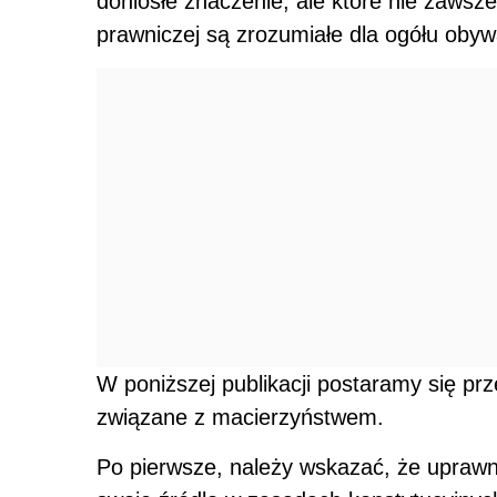
doniosłe znaczenie, ale które nie zawsze
prawniczej są zrozumiałe dla ogółu obywa
W poniższej publikacji postaramy się pr
związane z macierzyństwem.
Po pierwsze, należy wskazać, że upraw