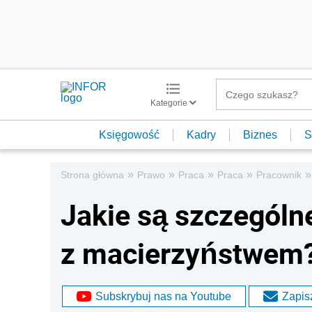
Kategorie
Księgowość
Kadry
Biznes
S
»
»
»
»
»
Strona główna
Prawo
Praca
Praca
Pracownik
Jakie są szczególn
z macierzyństwem
Subskrybuj nas na Youtube
Zapisz