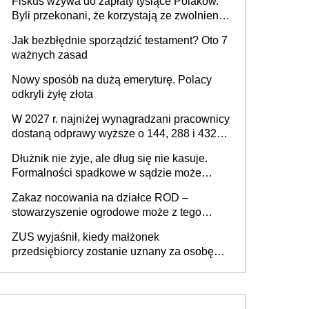
Fiskus wzywa do zapłaty tysiące Polaków.
Byli przekonani, że korzystają ze zwolnienia
z podatku od sprzedaży nieruchomości
Jak bezbłędnie sporządzić testament? Oto 7
ważnych zasad
Nowy sposób na dużą emeryturę. Polacy
odkryli żyłę złota
W 2027 r. najniżej wynagradzani pracownicy
dostaną odprawy wyższe o 144, 288 i 432
złote
Dłużnik nie żyje, ale dług się nie kasuje.
Formalności spadkowe w sądzie może
załatwić wierzyciel bez zgody rodziny
Zakaz nocowania na działce ROD –
zmarłego
stowarzyszenie ogrodowe może z tego
powodu pozbawić działkowca prawa do
ZUS wyjaśnił, kiedy małżonek
działki (wypowiedzieć dzierżawę)?
przedsiębiorcy zostanie uznany za osobę
współpracującą