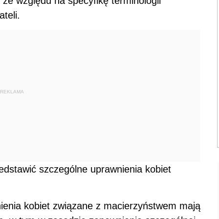
 ze względu na specyfikę terminologii
teli.
REKLAMA
zedstawić szczególne uprawnienia kobiet
nienia kobiet związane z macierzyństwem mają