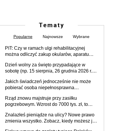
Tematy
Popularne
Najnowsze
Wybrane
PIT: Czy w ramach ulgi rehabilitacyjnej
można odliczyć zakup okularów, aparatu
słuchowego i skutera inwalidzkiego?
Dzień wolny za święto przypadające w
sobotę (np. 15 sierpnia, 26 grudnia 2026 r.) –
zasady rozliczania czasu pracy, obowiązki
Jakich świadczeń jednocześnie nie może
pracodawcy (sektor prywatny i administracja
pobierać osoba niepełnosprawna
publiczna), najczęstsze pytania
[praktyczny poradnik]
Rząd znowu majstruje przy zasiłku
pogrzebowym. Wzrost do 7000 tys. zł, to
jeszcze nie wszystko
Znalazłeś pieniądze na ulicy? Nowe prawo
zmienia wszystko. Zobacz, kiedy możesz je
legalnie zatrzymać