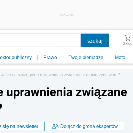
REKLAMA
Sklep
ektor publiczny
Prawo
Twoje pieniądze
Moto
Jakie są szczególne uprawnienia związane z macierzyństwem?
e uprawnienia związane
?
 się na newsletter
Dołącz do grona ekspertów