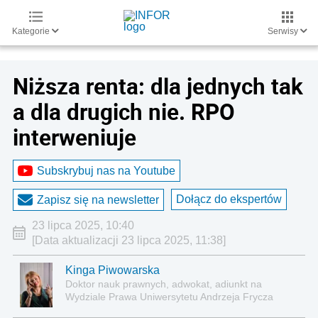
Kategorie
Serwisy
Niższa renta: dla jednych tak
a dla drugich nie. RPO
interweniuje
Subskrybuj nas na Youtube
Dołącz do ekspertów
Zapisz się na newsletter
23 lipca 2025, 10:40
[Data aktualizacji 23 lipca 2025, 11:38]
Kinga Piwowarska
Doktor nauk prawnych, adwokat, adiunkt na
Wydziale Prawa Uniwersytetu Andrzeja Frycza
Modrzewskiego w Krakowie oraz Rzecznik