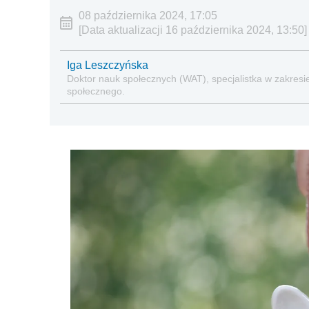
08 października 2024, 17:05
[Data aktualizacji 16 października 2024, 13:50]
Iga Leszczyńska
Doktor nauk społecznych (WAT), specjalistka w zakresie
społecznego.