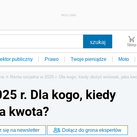
REKLAMA
Sklep
ektor publiczny
Prawo
Twoje pieniądze
Moto
»
lna
Renta socjalna w 2025 r. Dla kogo, kiedy złożyć wniosek, jaka kw
25 r. Dla kogo, kiedy
ka kwota?
 się na newsletter
Dołącz do grona ekspertów