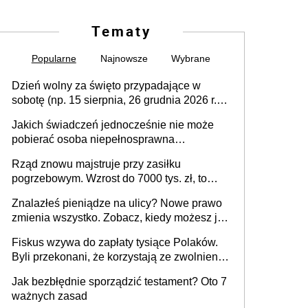
Tematy
Popularne
Najnowsze
Wybrane
Dzień wolny za święto przypadające w
sobotę (np. 15 sierpnia, 26 grudnia 2026 r.) –
zasady rozliczania czasu pracy, obowiązki
Jakich świadczeń jednocześnie nie może
pracodawcy (sektor prywatny i administracja
pobierać osoba niepełnosprawna
publiczna), najczęstsze pytania
[praktyczny poradnik]
Rząd znowu majstruje przy zasiłku
pogrzebowym. Wzrost do 7000 tys. zł, to
jeszcze nie wszystko
Znalazłeś pieniądze na ulicy? Nowe prawo
zmienia wszystko. Zobacz, kiedy możesz je
legalnie zatrzymać
Fiskus wzywa do zapłaty tysiące Polaków.
Byli przekonani, że korzystają ze zwolnienia
z podatku od sprzedaży nieruchomości
Jak bezbłędnie sporządzić testament? Oto 7
ważnych zasad