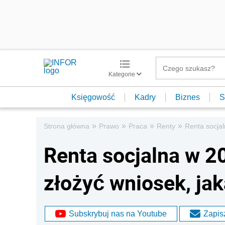
Kategorie
Księgowość
Kadry
Biznes
S
»
»
»
»
Strona główna
Prawo
Praca
Renty
Renta socja
Renta socjalna w 20
złożyć wniosek, ja
Subskrybuj nas na Youtube
Zapisz