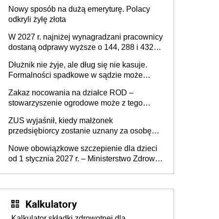
Nowy sposób na dużą emeryturę. Polacy
odkryli żyłę złota
W 2027 r. najniżej wynagradzani pracownicy
dostaną odprawy wyższe o 144, 288 i 432
złote
Dłużnik nie żyje, ale dług się nie kasuje.
Formalności spadkowe w sądzie może
załatwić wierzyciel bez zgody rodziny
Zakaz nocowania na działce ROD –
zmarłego
stowarzyszenie ogrodowe może z tego
powodu pozbawić działkowca prawa do
ZUS wyjaśnił, kiedy małżonek
działki (wypowiedzieć dzierżawę)?
przedsiębiorcy zostanie uznany za osobę
współpracującą
Nowe obowiązkowe szczepienie dla dzieci
od 1 stycznia 2027 r. – Ministerstwo Zdrowia
zmienia Program Szczepień Ochronnych na
2027 r.
Kalkulatory
Kalkulator składki zdrowotnej dla