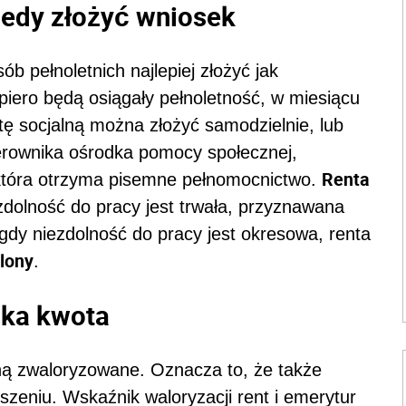
kiedy złożyć wniosek
b pełnoletnich najlepiej złożyć jak
piero będą osiągały pełnoletność, w miesiącu
tę socjalną można złożyć samodzielnie, lub
erownika ośrodka pomocy społecznej,
Renta
 która otrzyma pisemne pełnomocnictwo.
zdolność do pracy jest trwała, przyznawana
gdy niezdolność do pracy jest okresowa, renta
lony
.
jaka kwota
aną zwaloryzowane. Oznacza to, że także
szeniu. Wskaźnik waloryzacji rent i emerytur