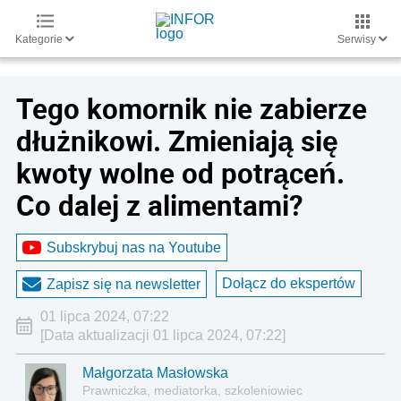
Kategorie
Serwisy
Tego komornik nie zabierze
dłużnikowi. Zmieniają się
kwoty wolne od potrąceń.
Co dalej z alimentami?
Subskrybuj nas na Youtube
Dołącz do ekspertów
Zapisz się na newsletter
01 lipca 2024, 07:22
[Data aktualizacji 01 lipca 2024, 07:22]
Małgorzata Masłowska
Prawniczka, mediatorka, szkoleniowiec