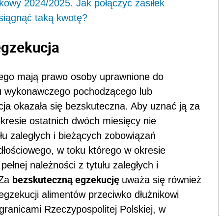
łkowy 2024/2025. Jak połączyć zasiłek
osiągnąć taką kwotę?
egzekucja
nego mają prawo osoby uprawnione do
ułu wykonawczego pochodzącego lub
cja okazała się bezskuteczna. Aby uznać ją za
 okresie ostatnich dwóch miesięcy nie
ułu zaległych i bieżących zobowiązań
dłościowego, w toku którego w okresie
ełnej należności z tytułu zaległych i
bezskuteczną egzekucję
 Za
uważa się również
gzekucji alimentów przeciwko dłużnikowi
anicami Rzeczypospolitej Polskiej, w