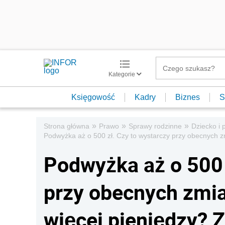
Kategorie
Księgowość
Kadry
Biznes
S
»
»
»
Strona główna
Prawo
Sprawy rodzinne
Dziecko i 
Podwyżka aż o 500 zł. Czy to wystarczy przy obecnych z
Podwyżka aż o 500 
przy obecnych zmia
więcej pieniędzy? 