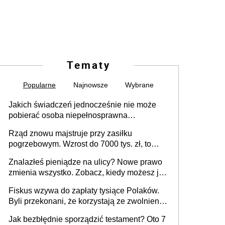
Tematy
Popularne
Najnowsze
Wybrane
Jakich świadczeń jednocześnie nie może
pobierać osoba niepełnosprawna
[praktyczny poradnik]
Rząd znowu majstruje przy zasiłku
pogrzebowym. Wzrost do 7000 tys. zł, to
jeszcze nie wszystko
Znalazłeś pieniądze na ulicy? Nowe prawo
zmienia wszystko. Zobacz, kiedy możesz je
legalnie zatrzymać
Fiskus wzywa do zapłaty tysiące Polaków.
Byli przekonani, że korzystają ze zwolnienia
z podatku od sprzedaży nieruchomości
Jak bezbłędnie sporządzić testament? Oto 7