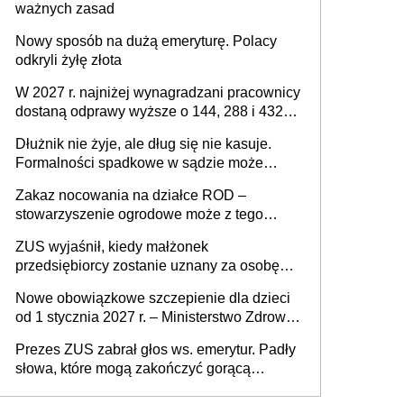
ważnych zasad
Nowy sposób na dużą emeryturę. Polacy
odkryli żyłę złota
W 2027 r. najniżej wynagradzani pracownicy
dostaną odprawy wyższe o 144, 288 i 432
złote
Dłużnik nie żyje, ale dług się nie kasuje.
Formalności spadkowe w sądzie może
załatwić wierzyciel bez zgody rodziny
Zakaz nocowania na działce ROD –
zmarłego
stowarzyszenie ogrodowe może z tego
powodu pozbawić działkowca prawa do
ZUS wyjaśnił, kiedy małżonek
działki (wypowiedzieć dzierżawę)?
przedsiębiorcy zostanie uznany za osobę
współpracującą
Nowe obowiązkowe szczepienie dla dzieci
od 1 stycznia 2027 r. – Ministerstwo Zdrowia
zmienia Program Szczepień Ochronnych na
Prezes ZUS zabrał głos ws. emerytur. Padły
2027 r.
słowa, które mogą zakończyć gorącą
dyskusję