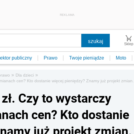
REKLAMA
Sklep
ektor publiczny
Prawo
Twoje pieniądze
Moto
»
»
prawo
Dla dzieci
mianach cen? Kto dostanie więcej pieniędzy? Znamy już projekt zmian.
zł. Czy to wystarczy
nach cen? Kto dostanie
Znamy już projekt zmian.