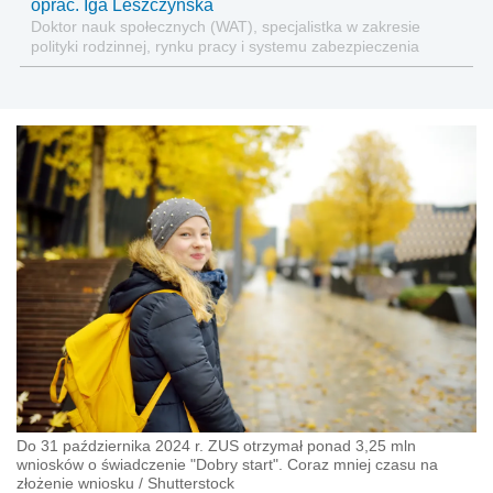
oprac. Iga Leszczyńska
Doktor nauk społecznych (WAT), specjalistka w zakresie
polityki rodzinnej, rynku pracy i systemu zabezpieczenia
społecznego.
Do 31 października 2024 r. ZUS otrzymał ponad 3,25 mln
wniosków o świadczenie "Dobry start". Coraz mniej czasu na
złożenie wniosku
/
Shutterstock