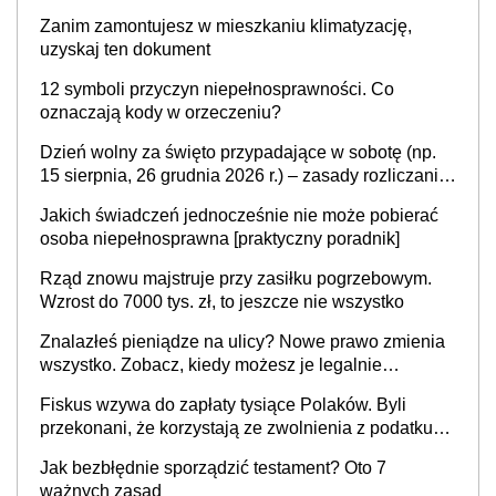
inwalidzkiego?
Zanim zamontujesz w mieszkaniu klimatyzację,
uzyskaj ten dokument
12 symboli przyczyn niepełnosprawności. Co
oznaczają kody w orzeczeniu?
Dzień wolny za święto przypadające w sobotę (np.
15 sierpnia, 26 grudnia 2026 r.) – zasady rozliczania
czasu pracy, obowiązki pracodawcy (sektor prywatny
Jakich świadczeń jednocześnie nie może pobierać
i administracja publiczna), najczęstsze pytania
osoba niepełnosprawna [praktyczny poradnik]
Rząd znowu majstruje przy zasiłku pogrzebowym.
Wzrost do 7000 tys. zł, to jeszcze nie wszystko
Znalazłeś pieniądze na ulicy? Nowe prawo zmienia
wszystko. Zobacz, kiedy możesz je legalnie
zatrzymać
Fiskus wzywa do zapłaty tysiące Polaków. Byli
przekonani, że korzystają ze zwolnienia z podatku
od sprzedaży nieruchomości
Jak bezbłędnie sporządzić testament? Oto 7
ważnych zasad