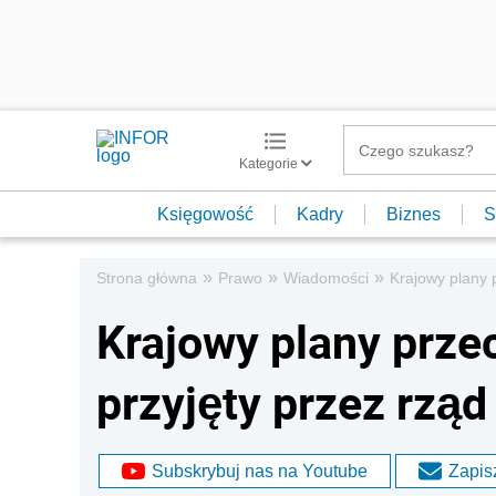
Kategorie
Księgowość
Kadry
Biznes
S
»
»
»
Strona główna
Prawo
Wiadomości
Krajowy plany p
Krajowy plany przec
przyjęty przez rząd
Subskrybuj nas na Youtube
Zapisz