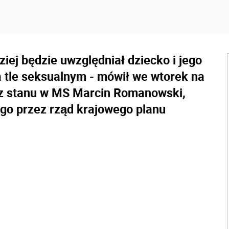
iej będzie uwzględniał dziecko i jego
 tle seksualnym - mówił we wtorek na
rz stanu w MS Marcin Romanowski,
ego przez rząd krajowego
plan
u