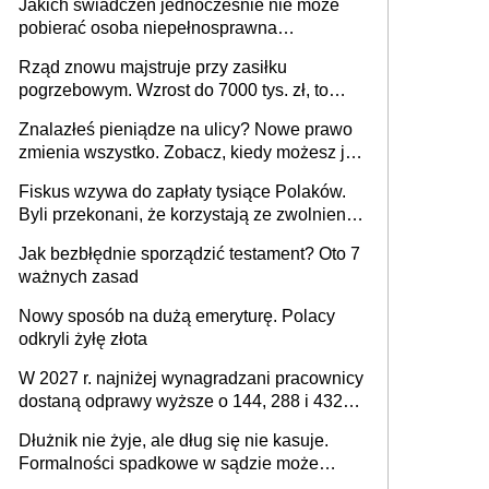
Jakich świadczeń jednocześnie nie może
pobierać osoba niepełnosprawna
[praktyczny poradnik]
Rząd znowu majstruje przy zasiłku
pogrzebowym. Wzrost do 7000 tys. zł, to
jeszcze nie wszystko
Znalazłeś pieniądze na ulicy? Nowe prawo
zmienia wszystko. Zobacz, kiedy możesz je
legalnie zatrzymać
Fiskus wzywa do zapłaty tysiące Polaków.
Byli przekonani, że korzystają ze zwolnienia
z podatku od sprzedaży nieruchomości
Jak bezbłędnie sporządzić testament? Oto 7
ważnych zasad
Nowy sposób na dużą emeryturę. Polacy
odkryli żyłę złota
W 2027 r. najniżej wynagradzani pracownicy
dostaną odprawy wyższe o 144, 288 i 432
złote
Dłużnik nie żyje, ale dług się nie kasuje.
Formalności spadkowe w sądzie może
załatwić wierzyciel bez zgody rodziny