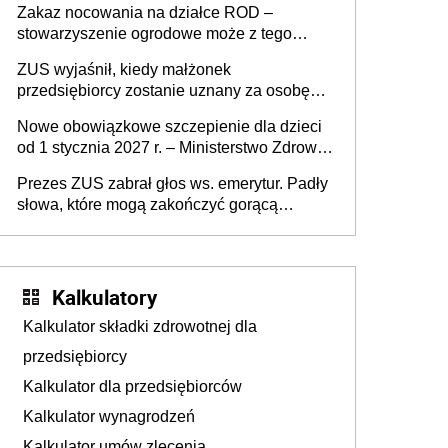
Zakaz nocowania na działce ROD –
zmarłego
stowarzyszenie ogrodowe może z tego
powodu pozbawić działkowca prawa do
ZUS wyjaśnił, kiedy małżonek
działki (wypowiedzieć dzierżawę)?
przedsiębiorcy zostanie uznany za osobę
współpracującą
Nowe obowiązkowe szczepienie dla dzieci
od 1 stycznia 2027 r. – Ministerstwo Zdrowia
zmienia Program Szczepień Ochronnych na
Prezes ZUS zabrał głos ws. emerytur. Padły
2027 r.
słowa, które mogą zakończyć gorącą
dyskusję
Kalkulatory
Kalkulator składki zdrowotnej dla
przedsiębiorcy
Kalkulator dla przedsiębiorców
Kalkulator wynagrodzeń
Kalkulator umów zlecenia