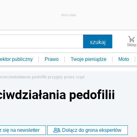
REKLAMA
Sklep
ektor publiczny
Prawo
Twoje pieniądze
Moto
rzeciwdziałania pedofilii przyjęty przez rząd
iwdziałania pedofilii
 się na newsletter
Dołącz do grona ekspertów