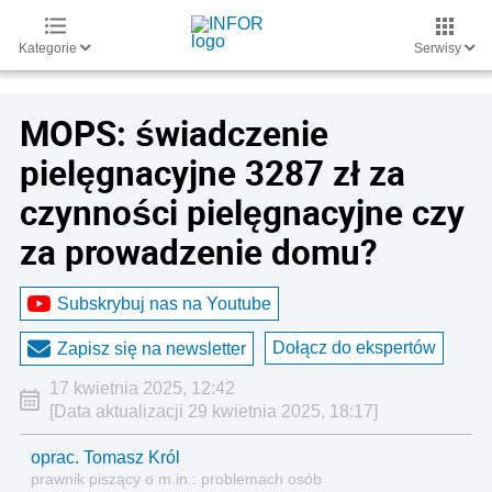
Kategorie
Serwisy
MOPS: świadczenie
pielęgnacyjne 3287 zł za
czynności pielęgnacyjne czy
za prowadzenie domu?
Subskrybuj nas na Youtube
Dołącz do ekspertów
Zapisz się na newsletter
17 kwietnia 2025, 12:42
[Data aktualizacji 29 kwietnia 2025, 18:17]
oprac. Tomasz Król
prawnik piszący o m.in.: problemach osób