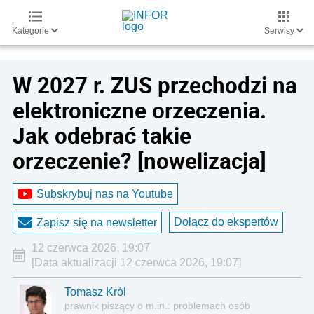
Kategorie
Serwisy
W 2027 r. ZUS przechodzi na
elektroniczne orzeczenia.
Jak odebrać takie
orzeczenie? [nowelizacja]
Subskrybuj nas na Youtube
Dołącz do ekspertów
Zapisz się na newsletter
12 czerwca 2026, 19:07
[Data aktualizacji 12 czerwca 2026, 19:07]
Tomasz Król
prawnik piszący o m.in.: problemach osób