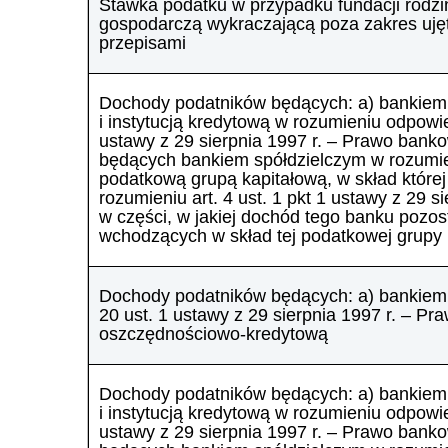
Stawka podatku w przypadku fundacji rodzi
gospodarczą wykraczającą poza zakres uję
przepisami
Dochody podatników będących: a) bankiem
i instytucją kredytową w rozumieniu odpowied
ustawy z 29 sierpnia 1997 r. – Prawo bank
będących bankiem spółdzielczym w rozumieni
podatkową grupą kapitałową, w skład które
rozumieniu art. 4 ust. 1 pkt 1 ustawy z 29 
w części, w jakiej dochód tego banku pozo
wchodzących w skład tej podatkowej grupy 
Dochody podatników będących: a) bankiem 
20 ust. 1 ustawy z 29 sierpnia 1997 r. – P
oszczędnościowo-kredytową
Dochody podatników będących: a) bankiem
i instytucją kredytową w rozumieniu odpowiedn
ustawy z 29 sierpnia 1997 r. – Prawo bank