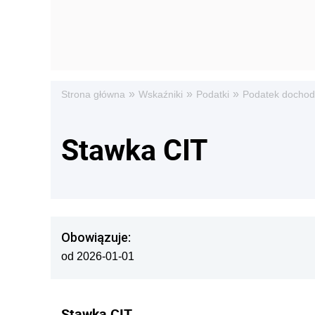
»
»
»
Strona główna
Wskaźniki
Podatki
Podatek dochod
Stawka CIT
Obowiązuje:
od 2026-01-01
Stawka CIT