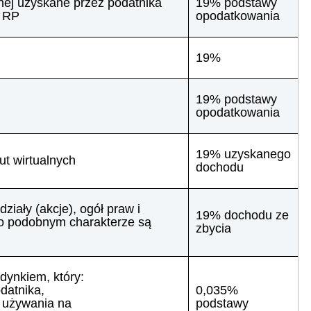
nej uzyskane przez podatnika
19% podstawy
m RP
opodatkowania
19%
19% podstawy
opodatkowania
19% uzyskanego
t wirtualnych
dochodu
ziały (akcje), ogół praw i
19% dochodu ze
 o podobnym charakterze są
zbycia
dynkiem, który:
datnika,
0,035%
o używania na
podstawy