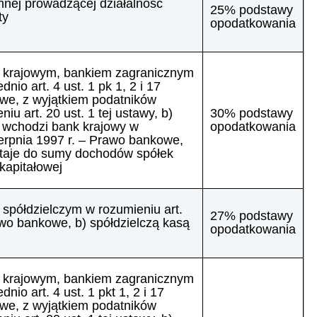
nnej prowadzącej działalność
25% podstawy
ty
opodatkowania
 krajowym, bankiem zagranicznym
nio art. 4 ust. 1 pk 1, 2 i 17
owe, z wyjątkiem podatników
u art. 20 ust. 1 tej ustawy, b)
30% podstawy
j wchodzi bank krajowy w
opodatkowania
sierpnia 1997 r. – Prawo bankowe,
staje do sumy dochodów spółek
kapitałowej
spółdzielczym w rozumieniu art.
27% podstawy
rawo bankowe, b) spółdzielczą kasą
opodatkowania
 krajowym, bankiem zagranicznym
io art. 4 ust. 1 pkt 1, 2 i 17
owe, z wyjątkiem podatników