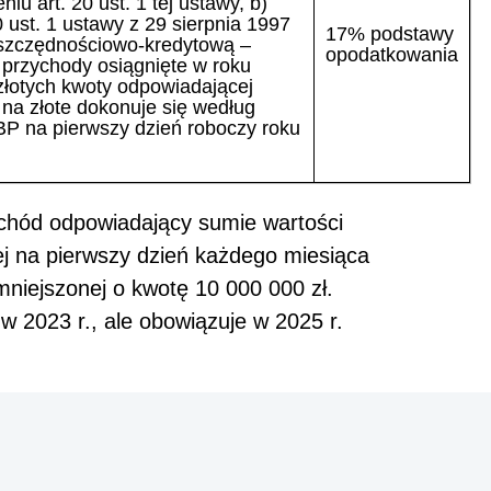
u art. 20 ust. 1 tej ustawy, b)
 ust. 1 ustawy z 29 sierpnia 1997
17% podstawy
oszczędnościowo-kredytową –
opodatkowania
 przychody osiągnięte w roku
złotych kwoty odpowiadającej
 na złote dokonuje się według
BP na pierwszy dzień roboczy roku
chód odpowiadający sumie wartości
j na pierwszy dzień każdego miesiąca
mniejszonej o kwotę 10 000 000 zł.
w 2023 r., ale obowiązuje w 2025 r.