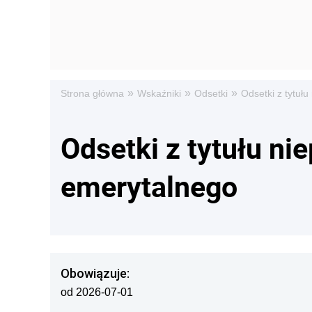
»
»
»
Strona główna
Wskaźniki
Odsetki
Odsetki z tytułu
Odsetki z tytułu n
emerytalnego
Obowiązuje:
od 2026-07-01