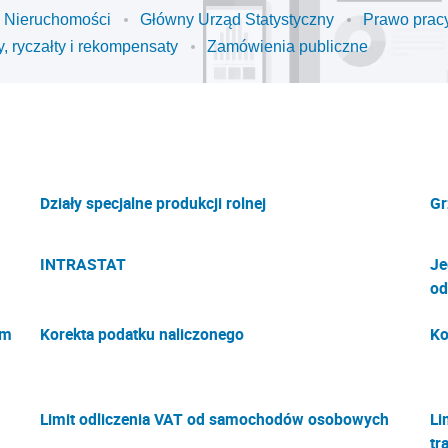
Nieruchomości
Główny Urząd Statystyczny
Prawo pracy
y, ryczałty i rekompensaty
Zamówienia publiczne
Działy specjalne produkcji rolnej
Gr
INTRASTAT
Je
od
ym
Korekta podatku naliczonego
Ko
Limit odliczenia VAT od samochodów osobowych
Li
tr