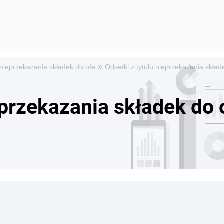
»
 nieprzekazania składek do ofe
Odsetki z tytułu nieprzekazania skła
ieprzekazania składek do