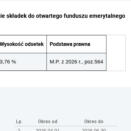
inie składek do otwartego funduszu emerytalnego
Wysokość odsetek
Podstawa prawna
3,76 %
M.P. z 2026 r., poz.564
Lp.
Okres od
Okres do
2.
2026-04-01
2026-06-30