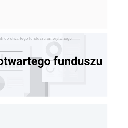
dek do otwartego funduszu emerytalnego
 otwartego funduszu