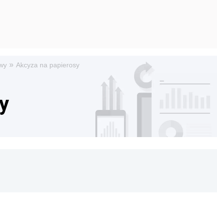
»
wy
Akcyza na papierosy
y