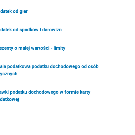
datek od gier
datek od spadków i darowizn
ezenty o małej wartości - limity
ala podatkowa podatku dochodowego od osób
zycznych
awki podatku dochodowego w formie karty
datkowej