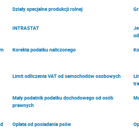
Działy specjalne produkcji rolnej
Gr
INTRASTAT
Je
od
ym
Korekta podatku naliczonego
Ko
Limit odliczenia VAT od samochodów osobowych
Li
tr
Mały podatnik podatku dochodowego od osób
Ma
prawnych
od
Opłata od posiadania psów
Op