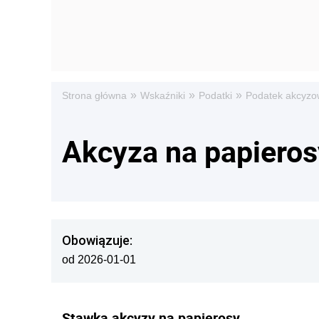
»
»
»
Strona główna
Wskaźniki
Podatki
Podatek akcyzo
Akcyza na papieros
Obowiązuje:
od 2026-01-01
Stawka akcyzy na papierosy