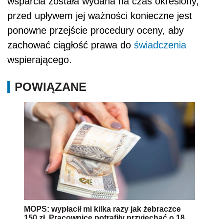
wsparcia została wydana na czas określony,
przed upływem jej ważności konieczne jest
ponowne przejście procedury oceny, aby
zachować ciągłość prawa do
świadczenia
wspierającego.
POWIĄZANE
MOPS: wypłacił mi kilka razy jak żebraczce
150 zł. Pracownice potrafiły przyjechać o 18