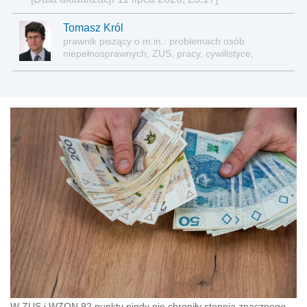
Tomasz Król
prawnik piszący o m.in.: problemach osób
niepełnosprawnych, ZUS, pracy, cywilistyce,
administracji, przedsiębiorcach, podatkach
W ZUS i WZON 92 punkty nigdy nie chroniły stopnia znacznego.