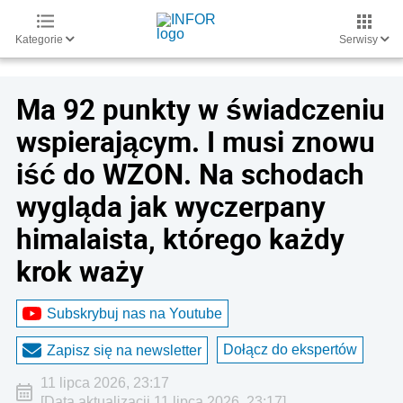
Kategorie
Serwisy
Ma 92 punkty w świadczeniu
wspierającym. I musi znowu
iść do WZON. Na schodach
wygląda jak wyczerpany
himalaista, którego każdy
krok waży
Subskrybuj nas na Youtube
Dołącz do ekspertów
Zapisz się na newsletter
11 lipca 2026, 23:17
[Data aktualizacji 11 lipca 2026, 23:17]