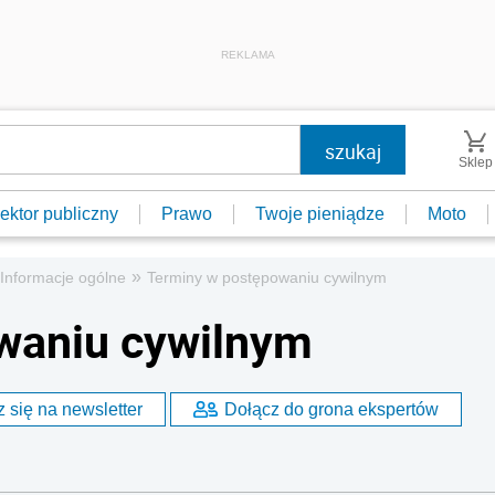
REKLAMA
Sklep
ektor publiczny
Prawo
Twoje pieniądze
Moto
»
Informacje ogólne
Terminy w postępowaniu cywilnym
waniu cywilnym
 się na newsletter
Dołącz do grona ekspertów