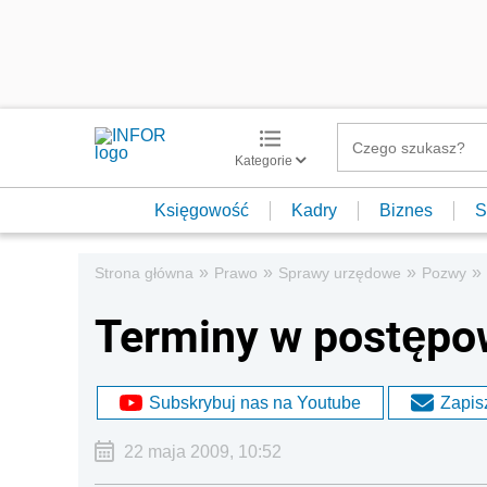
Kategorie
Księgowość
Kadry
Biznes
S
»
»
»
»
Strona główna
Prawo
Sprawy urzędowe
Pozwy
Terminy w postępo
Subskrybuj nas na Youtube
Zapisz
22 maja 2009, 10:52