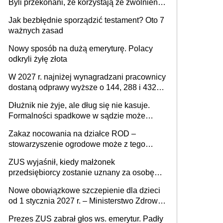
Byli przekonani, że korzystają ze zwolnienia
z podatku od sprzedaży nieruchomości
Jak bezbłędnie sporządzić testament? Oto 7
ważnych zasad
Nowy sposób na dużą emeryturę. Polacy
odkryli żyłę złota
W 2027 r. najniżej wynagradzani pracownicy
dostaną odprawy wyższe o 144, 288 i 432
złote
Dłużnik nie żyje, ale dług się nie kasuje.
Formalności spadkowe w sądzie może
załatwić wierzyciel bez zgody rodziny
Zakaz nocowania na działce ROD –
zmarłego
stowarzyszenie ogrodowe może z tego
powodu pozbawić działkowca prawa do
ZUS wyjaśnił, kiedy małżonek
działki (wypowiedzieć dzierżawę)?
przedsiębiorcy zostanie uznany za osobę
współpracującą
Nowe obowiązkowe szczepienie dla dzieci
od 1 stycznia 2027 r. – Ministerstwo Zdrowia
zmienia Program Szczepień Ochronnych na
Prezes ZUS zabrał głos ws. emerytur. Padły
2027 r.