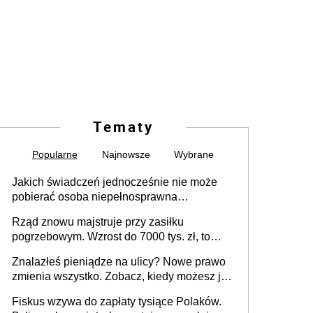
Tematy
Popularne
Najnowsze
Wybrane
Jakich świadczeń jednocześnie nie może
pobierać osoba niepełnosprawna
[praktyczny poradnik]
Rząd znowu majstruje przy zasiłku
pogrzebowym. Wzrost do 7000 tys. zł, to
jeszcze nie wszystko
Znalazłeś pieniądze na ulicy? Nowe prawo
zmienia wszystko. Zobacz, kiedy możesz je
legalnie zatrzymać
Fiskus wzywa do zapłaty tysiące Polaków.