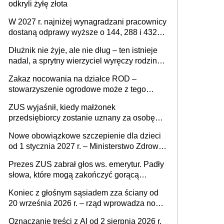
odkryli żyłę złota
W 2027 r. najniżej wynagradzani pracownicy
dostaną odprawy wyższe o 144, 288 i 432
złote
Dłużnik nie żyje, ale nie dług – ten istnieje
nadal, a sprytny wierzyciel wyręczy rodzinę
w sprawie spadkowej
Zakaz nocowania na działce ROD –
stowarzyszenie ogrodowe może z tego
powodu pozbawić działkowca prawa do
ZUS wyjaśnił, kiedy małżonek
działki (wypowiedzieć dzierżawę)?
przedsiębiorcy zostanie uznany za osobę
współpracującą
Nowe obowiązkowe szczepienie dla dzieci
od 1 stycznia 2027 r. – Ministerstwo Zdrowia
zmienia Program Szczepień Ochronnych na
Prezes ZUS zabrał głos ws. emerytur. Padły
2027 r.
słowa, które mogą zakończyć gorącą
dyskusję
Koniec z głośnym sąsiadem zza ściany od
20 września 2026 r. – rząd wprowadza nowe
przepisy, które poprawią komfort życia
Oznaczanie treści z AI od 2 sierpnia 2026 r.