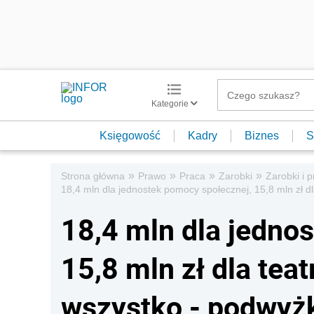
Kategorie
Księgowość
Kadry
Biznes
S
»
»
»
»
Strona główna
Prawo
Praca
Zarobki
Zarobki i 
18,4 mln dla jednostek pomocy społecznej, 15,8 mln zł dl
18,4 mln dla jedno
15,8 mln zł dla teat
wszystko - podwyżk