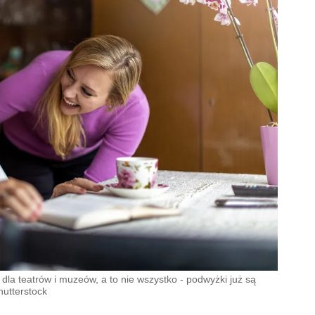
dla teatrów i muzeów, a to nie wszystko - podwyżki już są
hutterstock