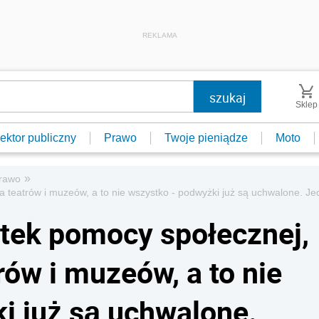
REKLAMA
Sklep
ektor publiczny
Prawo
Twoje pieniądze
Moto
»
prawo
a teatrów i muzeów, a to nie wszystko - podwyżki już są uchwalone. Jed
stek pomocy społecznej,
rów i muzeów, a to nie
i już są uchwalone.