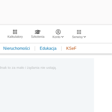
Kalkulatory
Szkolenia
Konto
Serwisy
Nieruchomości
Edukacja
KSeF
nak to za mało i żądania nie ustają.