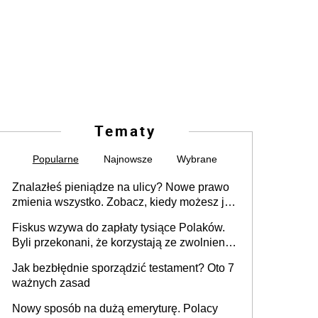
Tematy
Popularne
Najnowsze
Wybrane
Znalazłeś pieniądze na ulicy? Nowe prawo
zmienia wszystko. Zobacz, kiedy możesz je
legalnie zatrzymać
Fiskus wzywa do zapłaty tysiące Polaków.
Byli przekonani, że korzystają ze zwolnienia
z podatku od sprzedaży nieruchomości
Jak bezbłędnie sporządzić testament? Oto 7
ważnych zasad
Nowy sposób na dużą emeryturę. Polacy