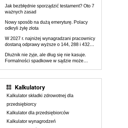
z podatku od sprzedaży nieruchomości
Jak bezbłędnie sporządzić testament? Oto 7
ważnych zasad
Nowy sposób na dużą emeryturę. Polacy
odkryli żyłę złota
W 2027 r. najniżej wynagradzani pracownicy
dostaną odprawy wyższe o 144, 288 i 432
złote
Dłużnik nie żyje, ale dług się nie kasuje.
Formalności spadkowe w sądzie może
załatwić wierzyciel bez zgody rodziny
zmarłego
Kalkulatory
Kalkulator składki zdrowotnej dla
przedsiębiorcy
Kalkulator dla przedsiębiorców
Kalkulator wynagrodzeń