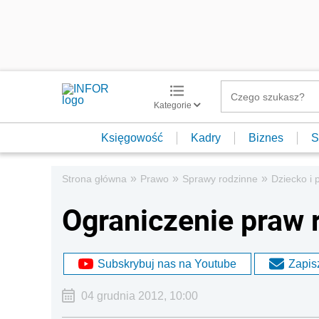
Kategorie
Księgowość
Kadry
Biznes
S
»
»
»
Strona główna
Prawo
Sprawy rodzinne
Dziecko i 
Ograniczenie praw r
Subskrybuj nas na Youtube
Zapisz
04 grudnia 2012, 10:00