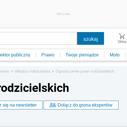
REKLAMA
Sklep
ektor publiczny
Prawo
Twoje pieniądze
Moto
»
»
prawo
Władza rodzicielska
Ograniczenie praw rodzicielskich
odzicielskich
 się na newsletter
Dołącz do grona ekspertów