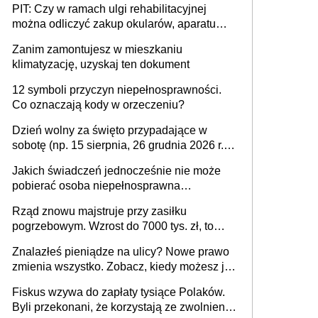
PIT: Czy w ramach ulgi rehabilitacyjnej
można odliczyć zakup okularów, aparatu
słuchowego i skutera inwalidzkiego?
Zanim zamontujesz w mieszkaniu
klimatyzację, uzyskaj ten dokument
12 symboli przyczyn niepełnosprawności.
Co oznaczają kody w orzeczeniu?
Dzień wolny za święto przypadające w
sobotę (np. 15 sierpnia, 26 grudnia 2026 r.) –
zasady rozliczania czasu pracy, obowiązki
Jakich świadczeń jednocześnie nie może
pracodawcy (sektor prywatny i administracja
pobierać osoba niepełnosprawna
publiczna), najczęstsze pytania
[praktyczny poradnik]
Rząd znowu majstruje przy zasiłku
pogrzebowym. Wzrost do 7000 tys. zł, to
jeszcze nie wszystko
Znalazłeś pieniądze na ulicy? Nowe prawo
zmienia wszystko. Zobacz, kiedy możesz je
legalnie zatrzymać
Fiskus wzywa do zapłaty tysiące Polaków.
Byli przekonani, że korzystają ze zwolnienia