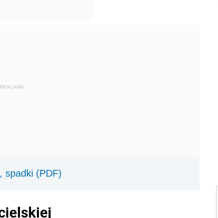
REKLAMA
, spadki (PDF)
ielskiej