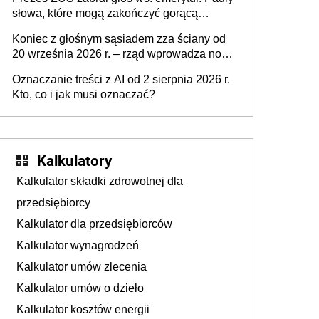
2027 r.
słowa, które mogą zakończyć gorącą
dyskusję
Koniec z głośnym sąsiadem zza ściany od
20 września 2026 r. – rząd wprowadza nowe
przepisy, które poprawią komfort życia
Oznaczanie treści z AI od 2 sierpnia 2026 r.
mieszkańców
Kto, co i jak musi oznaczać?
Kalkulatory
Kalkulator składki zdrowotnej dla
przedsiębiorcy
Kalkulator dla przedsiębiorców
Kalkulator wynagrodzeń
Kalkulator umów zlecenia
Kalkulator umów o dzieło
Kalkulator kosztów energii