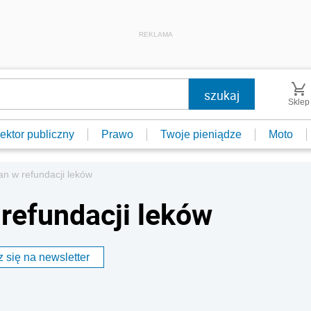
REKLAMA
Sklep
ektor publiczny
Prawo
Twoje pieniądze
Moto
n w refundacji leków
refundacji leków
 się na newsletter