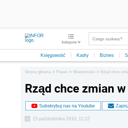
Kategorie
Księgowość
Kadry
Biznes
S
»
»
»
Strona główna
Prawo
Wiadomości
Rząd chce zmia
Rząd chce zmian w 
Subskrybuj nas na Youtube
Zapisz
15 października 2010, 11:22