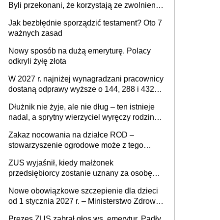
Byli przekonani, że korzystają ze zwolnienia
z podatku od sprzedaży nieruchomości
Jak bezbłędnie sporządzić testament? Oto 7
ważnych zasad
Nowy sposób na dużą emeryturę. Polacy
odkryli żyłę złota
W 2027 r. najniżej wynagradzani pracownicy
dostaną odprawy wyższe o 144, 288 i 432
złote
Dłużnik nie żyje, ale nie dług – ten istnieje
nadal, a sprytny wierzyciel wyręczy rodzinę
w sprawie spadkowej
Zakaz nocowania na działce ROD –
stowarzyszenie ogrodowe może z tego
powodu pozbawić działkowca prawa do
ZUS wyjaśnił, kiedy małżonek
działki (wypowiedzieć dzierżawę)?
przedsiębiorcy zostanie uznany za osobę
współpracującą
Nowe obowiązkowe szczepienie dla dzieci
od 1 stycznia 2027 r. – Ministerstwo Zdrowia
zmienia Program Szczepień Ochronnych na
Prezes ZUS zabrał głos ws. emerytur. Padły