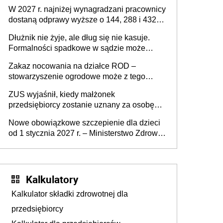
W 2027 r. najniżej wynagradzani pracownicy
dostaną odprawy wyższe o 144, 288 i 432
złote
Dłużnik nie żyje, ale dług się nie kasuje.
Formalności spadkowe w sądzie może
załatwić wierzyciel bez zgody rodziny
Zakaz nocowania na działce ROD –
zmarłego
stowarzyszenie ogrodowe może z tego
powodu pozbawić działkowca prawa do
ZUS wyjaśnił, kiedy małżonek
działki (wypowiedzieć dzierżawę)?
przedsiębiorcy zostanie uznany za osobę
współpracującą
Nowe obowiązkowe szczepienie dla dzieci
od 1 stycznia 2027 r. – Ministerstwo Zdrowia
zmienia Program Szczepień Ochronnych na
2027 r.
Kalkulatory
Kalkulator składki zdrowotnej dla
przedsiębiorcy