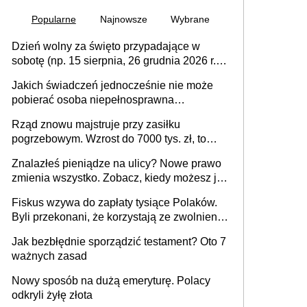
Popularne
Najnowsze
Wybrane
Dzień wolny za święto przypadające w
sobotę (np. 15 sierpnia, 26 grudnia 2026 r.) –
zasady rozliczania czasu pracy, obowiązki
Jakich świadczeń jednocześnie nie może
pracodawcy (sektor prywatny i administracja
pobierać osoba niepełnosprawna
publiczna), najczęstsze pytania
[praktyczny poradnik]
Rząd znowu majstruje przy zasiłku
pogrzebowym. Wzrost do 7000 tys. zł, to
jeszcze nie wszystko
Znalazłeś pieniądze na ulicy? Nowe prawo
zmienia wszystko. Zobacz, kiedy możesz je
legalnie zatrzymać
Fiskus wzywa do zapłaty tysiące Polaków.
Byli przekonani, że korzystają ze zwolnienia
z podatku od sprzedaży nieruchomości
Jak bezbłędnie sporządzić testament? Oto 7
ważnych zasad
Nowy sposób na dużą emeryturę. Polacy
odkryli żyłę złota