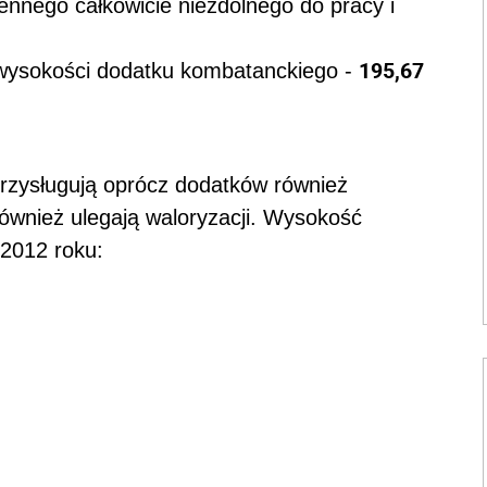
jennego całkowicie niezdolnego do pracy i
195,67
 wysokości dodatku kombatanckiego -
zysługują oprócz dodatków również
również ulegają waloryzacji. Wysokość
2012 roku: