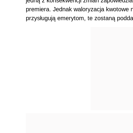
jedną z konsekwencji zmian zapowiedzi
premiera. Jednak waloryzacja kwotowe ni
przysługują emerytom, te zostaną podda