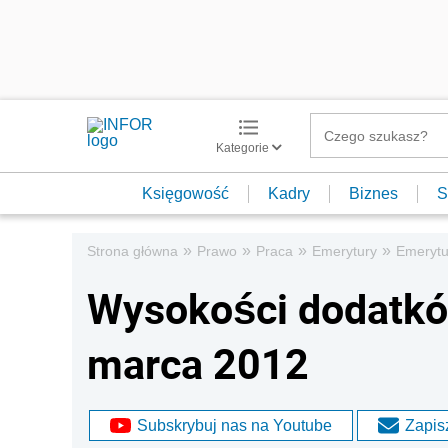
Kategorie
Księgowość
Kadry
Biznes
S
»
»
»
»
Strona główna
Prawo
Praca
Emerytury
Emerytu
Wysokości dodatkó
marca 2012
Subskrybuj nas na Youtube
Zapisz