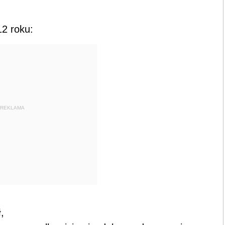
2 roku:
REKLAMA
ł
,