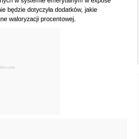
anych w systemie emerytalnym w expose
e będzie dotyczyła dodatków, jakie
ne waloryzacji procentowej.
REKLAMA