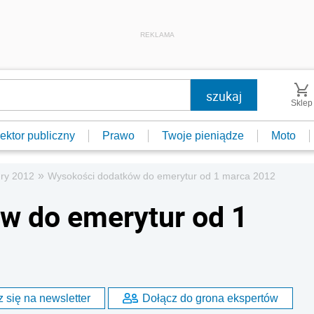
REKLAMA
Sklep
ektor publiczny
Prawo
Twoje pieniądze
Moto
»
ry 2012
Wysokości dodatków do emerytur od 1 marca 2012
w do emerytur od 1
 się na newsletter
Dołącz do grona ekspertów