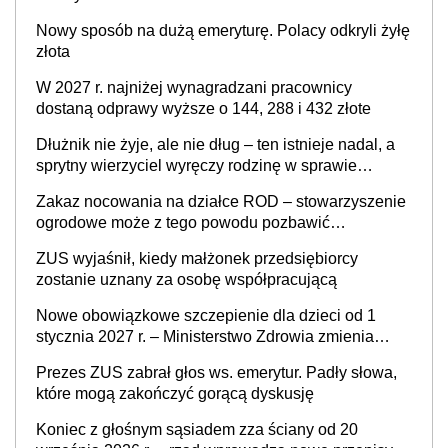
Nowy sposób na dużą emeryturę. Polacy odkryli żyłę
złota
W 2027 r. najniżej wynagradzani pracownicy
dostaną odprawy wyższe o 144, 288 i 432 złote
Dłużnik nie żyje, ale nie dług – ten istnieje nadal, a
sprytny wierzyciel wyręczy rodzinę w sprawie
spadkowej
Zakaz nocowania na działce ROD – stowarzyszenie
ogrodowe może z tego powodu pozbawić
działkowca prawa do działki (wypowiedzieć
ZUS wyjaśnił, kiedy małżonek przedsiębiorcy
dzierżawę)?
zostanie uznany za osobę współpracującą
Nowe obowiązkowe szczepienie dla dzieci od 1
stycznia 2027 r. – Ministerstwo Zdrowia zmienia
Program Szczepień Ochronnych na 2027 r.
Prezes ZUS zabrał głos ws. emerytur. Padły słowa,
które mogą zakończyć gorącą dyskusję
Koniec z głośnym sąsiadem zza ściany od 20