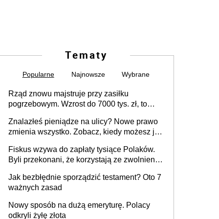
Tematy
Popularne
Najnowsze
Wybrane
Rząd znowu majstruje przy zasiłku
pogrzebowym. Wzrost do 7000 tys. zł, to
jeszcze nie wszystko
Znalazłeś pieniądze na ulicy? Nowe prawo
zmienia wszystko. Zobacz, kiedy możesz je
legalnie zatrzymać
Fiskus wzywa do zapłaty tysiące Polaków.
Byli przekonani, że korzystają ze zwolnienia
z podatku od sprzedaży nieruchomości
Jak bezbłędnie sporządzić testament? Oto 7
ważnych zasad
Nowy sposób na dużą emeryturę. Polacy
odkryli żyłę złota