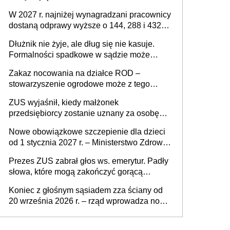
W 2027 r. najniżej wynagradzani pracownicy
dostaną odprawy wyższe o 144, 288 i 432
złote
Dłużnik nie żyje, ale dług się nie kasuje.
Formalności spadkowe w sądzie może
załatwić wierzyciel bez zgody rodziny
Zakaz nocowania na działce ROD –
zmarłego
stowarzyszenie ogrodowe może z tego
powodu pozbawić działkowca prawa do
ZUS wyjaśnił, kiedy małżonek
działki (wypowiedzieć dzierżawę)?
przedsiębiorcy zostanie uznany za osobę
współpracującą
Nowe obowiązkowe szczepienie dla dzieci
od 1 stycznia 2027 r. – Ministerstwo Zdrowia
zmienia Program Szczepień Ochronnych na
Prezes ZUS zabrał głos ws. emerytur. Padły
2027 r.
słowa, które mogą zakończyć gorącą
dyskusję
Koniec z głośnym sąsiadem zza ściany od
20 września 2026 r. – rząd wprowadza nowe
przepisy, które poprawią komfort życia
mieszkańców