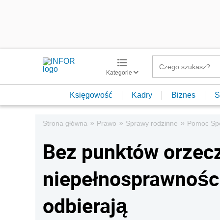
Kategorie
Księgowość
Kadry
Biznes
S
»
»
»
Strona główna
Prawo
Sprawy rodzinne
Pomoc Sp
Bez punktów orzecz
niepełnosprawności
odbierają