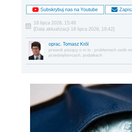
Subskrybuj nas na Youtube
Zapisz
18 lipca 2026, 15:48
[Data aktualizacji 18 lipca 2026, 19:42]
oprac. Tomasz Król
prawnik piszący o m.in.: problemach osób nie
przedsiębiorcach, podatkach