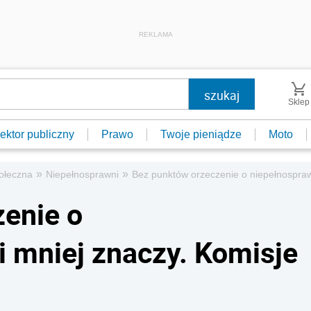
REKLAMA
Sklep
ektor publiczny
Prawo
Twoje pieniądze
Moto
»
»
ołeczna
Niepełnosprawni
Bez punktów orzeczenie o niepełnospraw
enie o
 mniej znaczy. Komisje