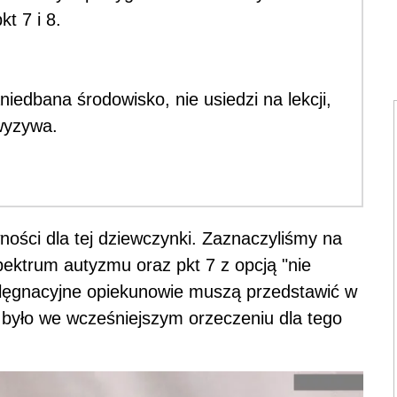
t 7 i 8.
iedbana środowisko, nie usiedzi na lekcji,
 wyzywa.
ości dla tej dziewczynki. Zaznaczyliśmy na
ktrum autyzmu oraz pkt 7 z opcją "nie
lęgnacyjne opiekunowie muszą przedstawić w
 było we wcześniejszym orzeczeniu dla tego