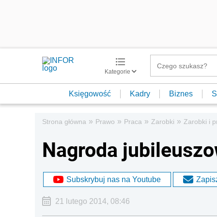
Kategorie
Księgowość
Kadry
Biznes
S
»
»
»
»
Strona główna
Prawo
Praca
Zarobki
Zarobki i 
Nagroda jubileusz
Subskrybuj nas na Youtube
Zapisz
21 lutego 2014, 08:46