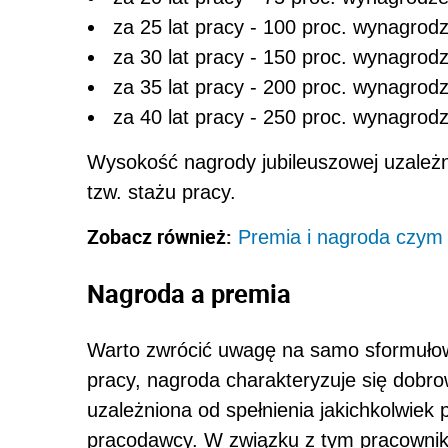
za 25 lat pracy - 100 proc. wynagrod
za 30 lat pracy - 150 proc. wynagrod
za 35 lat pracy - 200 proc. wynagrod
za 40 lat pracy - 250 proc. wynagrod
Wysokość nagrody jubileuszowej uzależn
tzw. stażu pracy.
Zobacz również:
Premia i nagroda czym 
Nagroda a premia
Warto zwrócić uwagę na samo sformułow
pracy, nagroda charakteryzuje się dobrow
uzależniona od spełnienia jakichkolwiek 
pracodawcy. W związku z tym pracownik