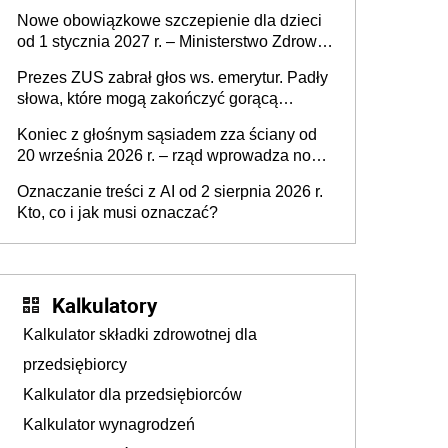
współpracującą
Nowe obowiązkowe szczepienie dla dzieci
od 1 stycznia 2027 r. – Ministerstwo Zdrowia
zmienia Program Szczepień Ochronnych na
Prezes ZUS zabrał głos ws. emerytur. Padły
2027 r.
słowa, które mogą zakończyć gorącą
dyskusję
Koniec z głośnym sąsiadem zza ściany od
20 września 2026 r. – rząd wprowadza nowe
przepisy, które poprawią komfort życia
Oznaczanie treści z AI od 2 sierpnia 2026 r.
mieszkańców
Kto, co i jak musi oznaczać?
Kalkulatory
Kalkulator składki zdrowotnej dla
przedsiębiorcy
Kalkulator dla przedsiębiorców
Kalkulator wynagrodzeń