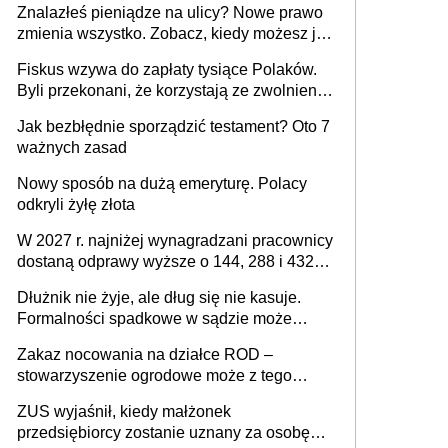
Znalazłeś pieniądze na ulicy? Nowe prawo
zmienia wszystko. Zobacz, kiedy możesz je
legalnie zatrzymać
Fiskus wzywa do zapłaty tysiące Polaków.
Byli przekonani, że korzystają ze zwolnienia
z podatku od sprzedaży nieruchomości
Jak bezbłędnie sporządzić testament? Oto 7
ważnych zasad
Nowy sposób na dużą emeryturę. Polacy
odkryli żyłę złota
W 2027 r. najniżej wynagradzani pracownicy
dostaną odprawy wyższe o 144, 288 i 432
złote
Dłużnik nie żyje, ale dług się nie kasuje.
Formalności spadkowe w sądzie może
załatwić wierzyciel bez zgody rodziny
Zakaz nocowania na działce ROD –
zmarłego
stowarzyszenie ogrodowe może z tego
powodu pozbawić działkowca prawa do
ZUS wyjaśnił, kiedy małżonek
działki (wypowiedzieć dzierżawę)?
przedsiębiorcy zostanie uznany za osobę