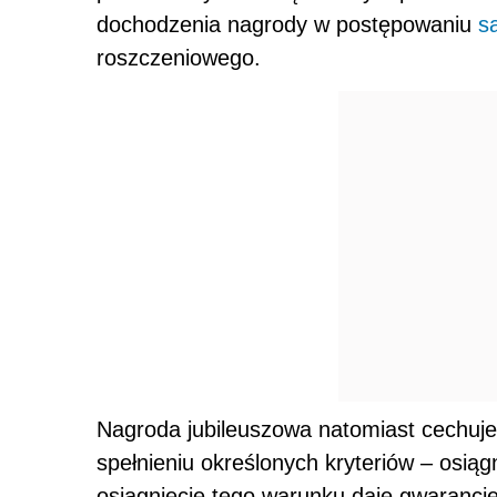
dochodzenia nagrody w postępowaniu
s
roszczeniowego.
Nagroda jubileuszowa natomiast cechuje
spełnieniu określonych kryteriów – osią
osiągnięcie tego warunku daje gwarancj