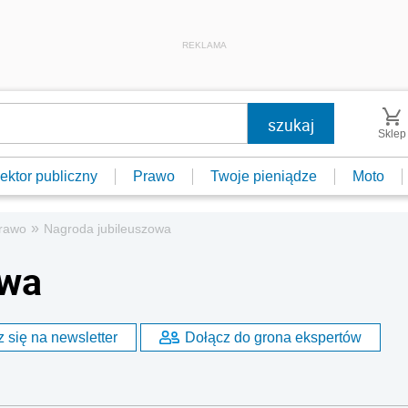
REKLAMA
Sklep
ektor publiczny
Prawo
Twoje pieniądze
Moto
»
prawo
Nagroda jubileuszowa
owa
 się na newsletter
Dołącz do grona ekspertów