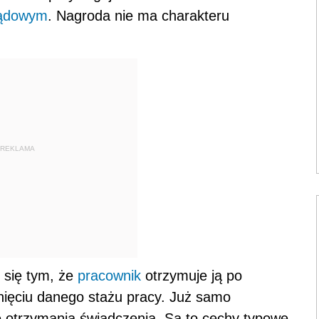
ądowym
. Nagroda nie ma charakteru
REKLAMA
 się tym, że
pracownik
otrzymuje ją po
gnięciu danego stażu pracy. Już samo
e otrzymania świadczenia. Są to cechy typowe