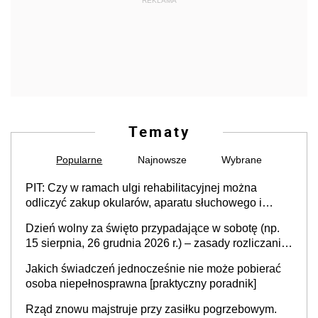
REKLAMA
Tematy
Popularne
Najnowsze
Wybrane
PIT: Czy w ramach ulgi rehabilitacyjnej można
odliczyć zakup okularów, aparatu słuchowego i
skutera inwalidzkiego?
Dzień wolny za święto przypadające w sobotę (np.
15 sierpnia, 26 grudnia 2026 r.) – zasady rozliczania
czasu pracy, obowiązki pracodawcy (sektor prywatny
Jakich świadczeń jednocześnie nie może pobierać
i administracja publiczna), najczęstsze pytania
osoba niepełnosprawna [praktyczny poradnik]
Rząd znowu majstruje przy zasiłku pogrzebowym.