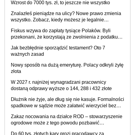
Wzrost do 7000 tys. zł, to jeszcze nie wszystko
Znalazłeś pieniądze na ulicy? Nowe prawo zmienia
wszystko. Zobacz, kiedy możesz je legalnie
zatrzymać
Fiskus wzywa do zapłaty tysiące Polaków. Byli
przekonani, że korzystają ze zwolnienia z podatku
od sprzedaży nieruchomości
Jak bezbłędnie sporządzić testament? Oto 7
ważnych zasad
Nowy sposób na dużą emeryturę. Polacy odkryli żyłę
złota
W 2027 r. najniżej wynagradzani pracownicy
dostaną odprawy wyższe o 144, 288 i 432 złote
Dłużnik nie żyje, ale dług się nie kasuje. Formalności
spadkowe w sądzie może załatwić wierzyciel bez
zgody rodziny zmarłego
Zakaz nocowania na działce ROD – stowarzyszenie
ogrodowe może z tego powodu pozbawić
działkowca prawa do działki (wypowiedzieć
Do 60 tys. złotych kary grozi pracodawcy za