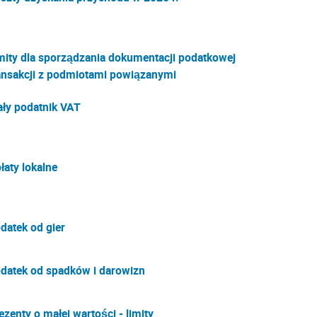
mity dla sporządzania dokumentacji podatkowej
ansakcji z podmiotami powiązanymi
ły podatnik VAT
łaty lokalne
datek od gier
datek od spadków i darowizn
ezenty o małej wartości - limity