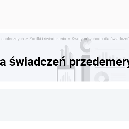
»
»
ń społecznych
Zasiłki i świadczenia
Kwoty przychodu dla świadcze
la świadczeń przedemer