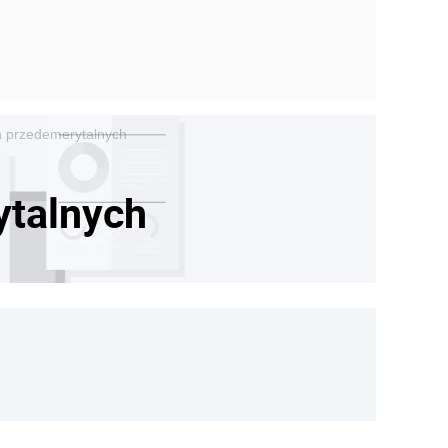
ń przedemerytalnych
ytalnych