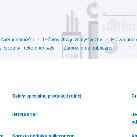
Nieruchomości
Główny Urząd Statystyczny
Prawo pracy
y, ryczałty i rekompensaty
Zamówienia publiczne
Działy specjalne produkcji rolnej
Gr
INTRASTAT
Je
od
ym
Korekta podatku naliczonego
Ko