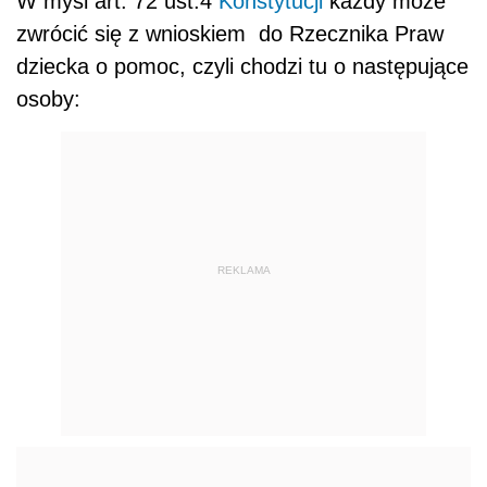
W myśl art. 72 ust.4
Konstytucji
każdy może
zwrócić się z wnioskiem do Rzecznika Praw
dziecka o pomoc, czyli chodzi tu o następujące
osoby:
REKLAMA