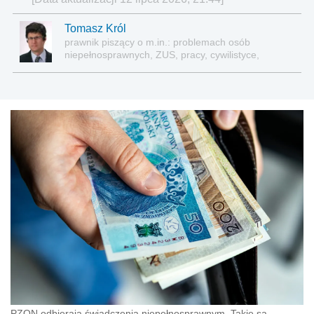
Tomasz Król
prawnik piszący o m.in.: problemach osób
niepełnosprawnych, ZUS, pracy, cywilistyce,
administracji, przedsiębiorcach, podatkach
PZON odbierają świadczenia niepełnosprawnym. Takie są