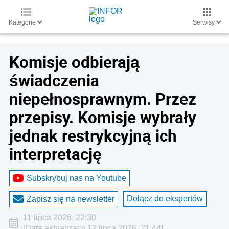
Kategorie
Serwisy
Komisje odbierają
świadczenia
niepełnosprawnym. Przez
przepisy. Komisje wybrały
jednak restrykcyjną ich
interpretację
Subskrybuj nas na Youtube
Dołącz do ekspertów
Zapisz się na newsletter
11 lipca 2026, 22:30
[Data aktualizacji 12 lipca 2026, 21:44]