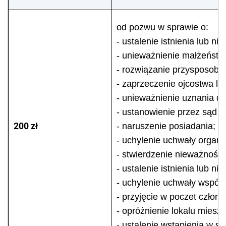
od pozwu w sprawie o:
- ustalenie istnienia lub ni
- unieważnienie małżeństw
- rozwiązanie przysposobie
- zaprzeczenie ojcostwa lu
- unieważnienie uznania dz
- ustanowienie przez sąd r
200 zł
- naruszenie posiadania;
- uchylenie uchwały organu 
- stwierdzenie nieważności
- ustalenie istnienia lub ni
- uchylenie uchwały wspól
- przyjęcie w poczet człon
- opróżnienie lokalu miesz
- ustalenie wstąpienia w s