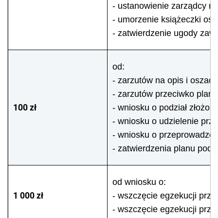
- ustanowienie zarządcy ni
- umorzenie książeczki os
- zatwierdzenie ugody zaw
od:
- zarzutów na opis i oszac
- zarzutów przeciwko plan
100 zł
- wniosku o podział złoż
- wniosku o udzielenie prz
- wniosku o przeprowadzen
- zatwierdzenia planu podz
od wniosku o:
1 000 zł
- wszczęcie egzekucji prz
- wszczęcie egzekucji prze