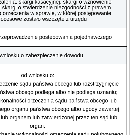
żalenia, skargi kasacyjnej, skargi o wznowienie
 skargi o stwierdzenie niezgodności z prawem
orzeczenia w sprawie, w której postępowanie
rocesowe zostało wszczęte z urzędu
przeprowadzenie postępowania pojednawczego
 wniosku o zabezpieczenie dowodu
od wniosku o:
rzeczenie sądu państwa obcego lub rozstrzygnięcie
ństwa obcego podlega albo nie podlega uznaniu;
ykonalności orzeczenia sądu państwa obcego lub
nnego organu państwa obcego albo ugody zawartej
lub organem lub zatwierdzonej przez ten sąd lub
organ;
erdzenie wykonalności orzeczenia sądu polubownego