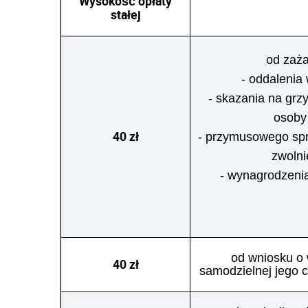
Wysokość opłaty
stałej
od zaża
- oddalenia
- skazania na grzy
osoby
40 zł
- przymusowego spr
zwolni
- wynagrodzenia
od wniosku o
40 zł
samodzielnej jego c