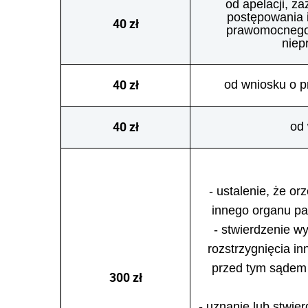
od apelacji, za
postępowania i
40 zł
prawomocnego 
niep
40 zł
od wniosku o 
40 zł
od
- ustalenie, że o
innego organu pa
- stwierdzenie w
rozstrzygnięcia i
przed tym sądem 
300 zł
- uznanie lub stwi