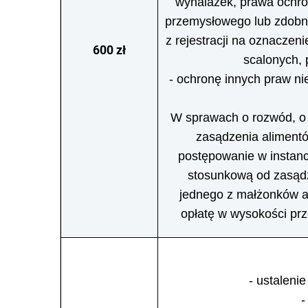
wynalazek, prawa ochron
przemysłowego lub zdobn
z rejestracji na oznaczeni
600 zł
scalonych, 
- ochronę innych praw ni
W sprawach o rozwód, o 
zasądzenia aliment
postępowanie w instanc
stosunkową od zasądz
jednego z małżonków al
opłatę w wysokości prz
- ustalenie
-