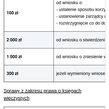
od wniosku o:
- ustalenie sposobu korzys
100 zł
- ustanowienie zarządcy rz
- rozstrzygnięcie co do do
2 000 zł
od wniosku o stwierdzenie
1 000 zł
od wniosku o zniesienie w
300 zł
jeżeli wymieniony wniosek 
Sprawy z zakresu prawa o księgach
wieczystych