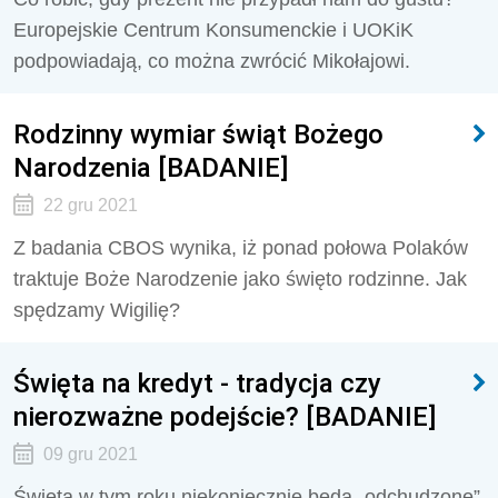
Europejskie Centrum Konsumenckie i UOKiK
podpowiadają, co można zwrócić Mikołajowi.
Rodzinny wymiar świąt Bożego
Narodzenia [BADANIE]
22 gru 2021
Z badania CBOS wynika, iż ponad połowa Polaków
traktuje Boże Narodzenie jako święto rodzinne. Jak
spędzamy Wigilię?
Święta na kredyt - tradycja czy
nierozważne podejście? [BADANIE]
09 gru 2021
Święta w tym roku niekoniecznie będą „odchudzone”.