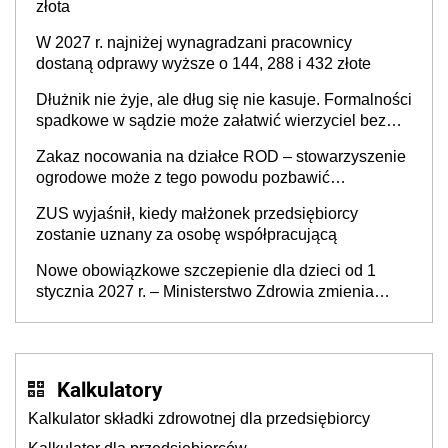
złota
W 2027 r. najniżej wynagradzani pracownicy
dostaną odprawy wyższe o 144, 288 i 432 złote
Dłużnik nie żyje, ale dług się nie kasuje. Formalności
spadkowe w sądzie może załatwić wierzyciel bez
zgody rodziny zmarłego
Zakaz nocowania na działce ROD – stowarzyszenie
ogrodowe może z tego powodu pozbawić
działkowca prawa do działki (wypowiedzieć
ZUS wyjaśnił, kiedy małżonek przedsiębiorcy
dzierżawę)?
zostanie uznany za osobę współpracującą
Nowe obowiązkowe szczepienie dla dzieci od 1
stycznia 2027 r. – Ministerstwo Zdrowia zmienia
Program Szczepień Ochronnych na 2027 r.
Kalkulatory
Kalkulator składki zdrowotnej dla przedsiębiorcy