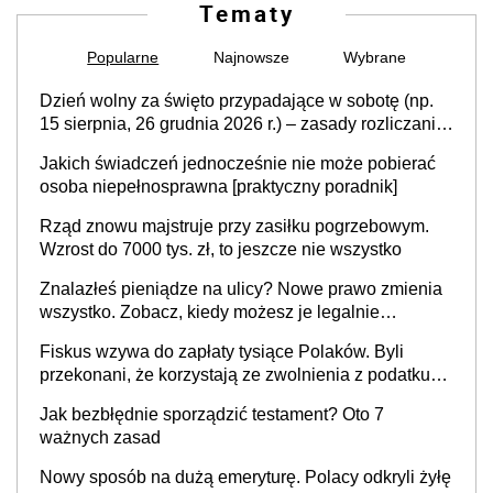
Tematy
Popularne
Najnowsze
Wybrane
Dzień wolny za święto przypadające w sobotę (np.
15 sierpnia, 26 grudnia 2026 r.) – zasady rozliczania
czasu pracy, obowiązki pracodawcy (sektor prywatny
Jakich świadczeń jednocześnie nie może pobierać
i administracja publiczna), najczęstsze pytania
osoba niepełnosprawna [praktyczny poradnik]
Rząd znowu majstruje przy zasiłku pogrzebowym.
Wzrost do 7000 tys. zł, to jeszcze nie wszystko
Znalazłeś pieniądze na ulicy? Nowe prawo zmienia
wszystko. Zobacz, kiedy możesz je legalnie
zatrzymać
Fiskus wzywa do zapłaty tysiące Polaków. Byli
przekonani, że korzystają ze zwolnienia z podatku
od sprzedaży nieruchomości
Jak bezbłędnie sporządzić testament? Oto 7
ważnych zasad
Nowy sposób na dużą emeryturę. Polacy odkryli żyłę