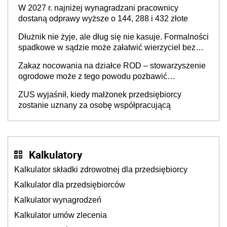
W 2027 r. najniżej wynagradzani pracownicy
dostaną odprawy wyższe o 144, 288 i 432 złote
Dłużnik nie żyje, ale dług się nie kasuje. Formalności
spadkowe w sądzie może załatwić wierzyciel bez
zgody rodziny zmarłego
Zakaz nocowania na działce ROD – stowarzyszenie
ogrodowe może z tego powodu pozbawić
działkowca prawa do działki (wypowiedzieć
ZUS wyjaśnił, kiedy małżonek przedsiębiorcy
dzierżawę)?
zostanie uznany za osobę współpracującą
Kalkulatory
Kalkulator składki zdrowotnej dla przedsiębiorcy
Kalkulator dla przedsiębiorców
Kalkulator wynagrodzeń
Kalkulator umów zlecenia