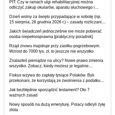
PIT: Czy w ramach ulgi rehabilitacyjnej można
odliczyć zakup okularów, aparatu słuchowego i
skutera inwalidzkiego?
Dzień wolny za święto przypadające w sobotę (np.
15 sierpnia, 26 grudnia 2026 r.) – zasady rozliczania
czasu pracy, obowiązki pracodawcy (sektor prywatny
Jakich świadczeń jednocześnie nie może pobierać
i administracja publiczna), najczęstsze pytania
osoba niepełnosprawna [praktyczny poradnik]
Rząd znowu majstruje przy zasiłku pogrzebowym.
Wzrost do 7000 tys. zł, to jeszcze nie wszystko
Znalazłeś pieniądze na ulicy? Nowe prawo zmienia
wszystko. Zobacz, kiedy możesz je legalnie
zatrzymać
Fiskus wzywa do zapłaty tysiące Polaków. Byli
przekonani, że korzystają ze zwolnienia z podatku
od sprzedaży nieruchomości
Jak bezbłędnie sporządzić testament? Oto 7
ważnych zasad
Nowy sposób na dużą emeryturę. Polacy odkryli żyłę
złota