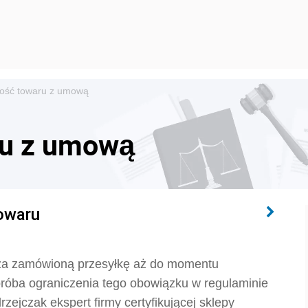
ość towaru z umową
ru z umową
owaru
 za zamówioną przesyłkę aż do momentu
próba ograniczenia tego obowiązku w regulaminie
zejczak ekspert firmy certyfikującej sklepy