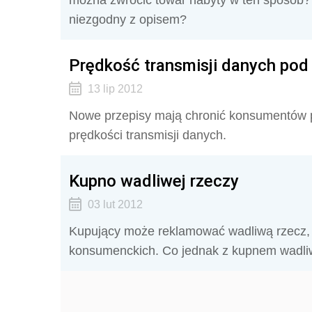
można zwrócić towar nabyty w ten sposób? 
niezgodny z opisem?
Prędkość transmisji danych pod 
13 lip 2012
Nowe przepisy mają chronić konsumentów p
prędkości transmisji danych.
Kupno wadliwej rzeczy
03 lut 2012
Kupujący może reklamować wadliwą rzecz, je
konsumenckich. Co jednak z kupnem wadliw