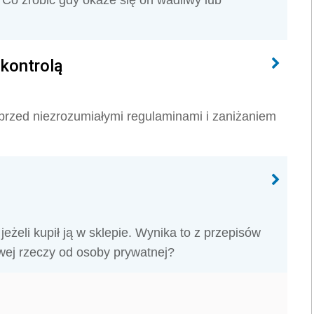
Co zrobić gdy okaże się on wadliwy lub
kontrolą
rzed niezrozumiałymi regulaminami i zaniżaniem
żeli kupił ją w sklepie. Wynika to z przepisów
ej rzeczy od osoby prywatnej?