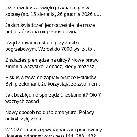
Dzień wolny za święto przypadające w
sobotę (np. 15 sierpnia, 26 grudnia 2026 r.) –
zasady rozliczania czasu pracy, obowiązki
Jakich świadczeń jednocześnie nie może
pracodawcy (sektor prywatny i administracja
pobierać osoba niepełnosprawna
publiczna), najczęstsze pytania
[praktyczny poradnik]
Rząd znowu majstruje przy zasiłku
pogrzebowym. Wzrost do 7000 tys. zł, to
jeszcze nie wszystko
Znalazłeś pieniądze na ulicy? Nowe prawo
zmienia wszystko. Zobacz, kiedy możesz je
legalnie zatrzymać
Fiskus wzywa do zapłaty tysiące Polaków.
Byli przekonani, że korzystają ze zwolnienia
z podatku od sprzedaży nieruchomości
Jak bezbłędnie sporządzić testament? Oto 7
ważnych zasad
Nowy sposób na dużą emeryturę. Polacy
odkryli żyłę złota
W 2027 r. najniżej wynagradzani pracownicy
dostaną odprawy wyższe o 144, 288 i 432