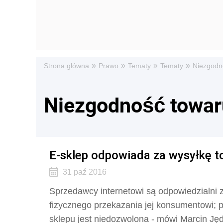
»
»
»
»
Strona główna
Prawo
Tematy
Tematy
Niezgodn
Niezgodność towa
E-sklep odpowiada za wysyłkę t
31 paź 2016
Sprzedawcy internetowi są odpowiedzialni
fizycznego przekazania jej konsumentowi; 
sklepu jest niedozwolona - mówi Marcin Jędr