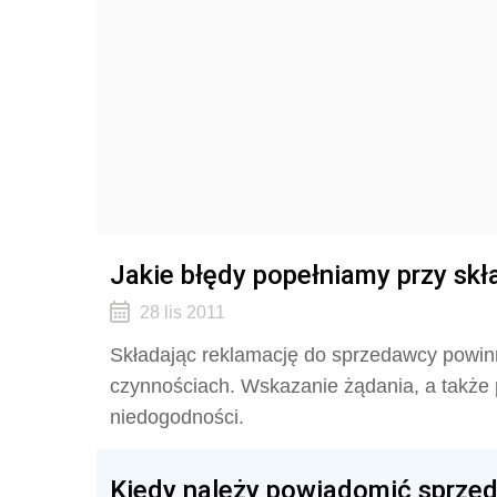
Jakie błędy popełniamy przy skł
28 lis 2011
Składając reklamację do sprzedawcy powin
czynnościach. Wskazanie żądania, a takż
niedogodności.
Kiedy należy powiadomić sprze