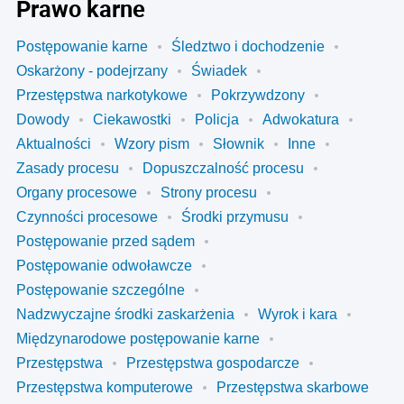
Prawo karne
Postępowanie karne
Śledztwo i dochodzenie
Oskarżony - podejrzany
Świadek
Przestępstwa narkotykowe
Pokrzywdzony
Dowody
Ciekawostki
Policja
Adwokatura
Aktualności
Wzory pism
Słownik
Inne
Zasady procesu
Dopuszczalność procesu
Organy procesowe
Strony procesu
Czynności procesowe
Środki przymusu
Postępowanie przed sądem
Postępowanie odwoławcze
Postępowanie szczególne
Nadzwyczajne środki zaskarżenia
Wyrok i kara
Międzynarodowe postępowanie karne
Przestępstwa
Przestępstwa gospodarcze
Przestępstwa komputerowe
Przestępstwa skarbowe