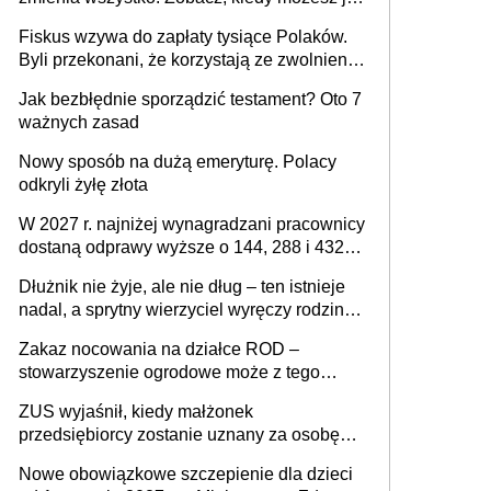
legalnie zatrzymać
Fiskus wzywa do zapłaty tysiące Polaków.
Byli przekonani, że korzystają ze zwolnienia
z podatku od sprzedaży nieruchomości
Jak bezbłędnie sporządzić testament? Oto 7
ważnych zasad
Nowy sposób na dużą emeryturę. Polacy
odkryli żyłę złota
W 2027 r. najniżej wynagradzani pracownicy
dostaną odprawy wyższe o 144, 288 i 432
złote
Dłużnik nie żyje, ale nie dług – ten istnieje
nadal, a sprytny wierzyciel wyręczy rodzinę
w sprawie spadkowej
Zakaz nocowania na działce ROD –
stowarzyszenie ogrodowe może z tego
powodu pozbawić działkowca prawa do
ZUS wyjaśnił, kiedy małżonek
działki (wypowiedzieć dzierżawę)?
przedsiębiorcy zostanie uznany za osobę
współpracującą
Nowe obowiązkowe szczepienie dla dzieci