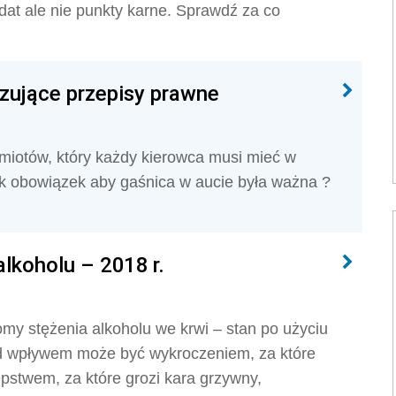
t ale nie punkty karne. Sprawdź za co
ujące przepisy prawne
iotów, który każdy kierowca musi mieć w
k obowiązek aby gaśnica w aucie była ważna ?
lkoholu – 2018 r.
y stężenia alkoholu we krwi – stan po użyciu
od wpływem może być wykroczeniem, za które
ępstwem, za które grozi kara grzywny,