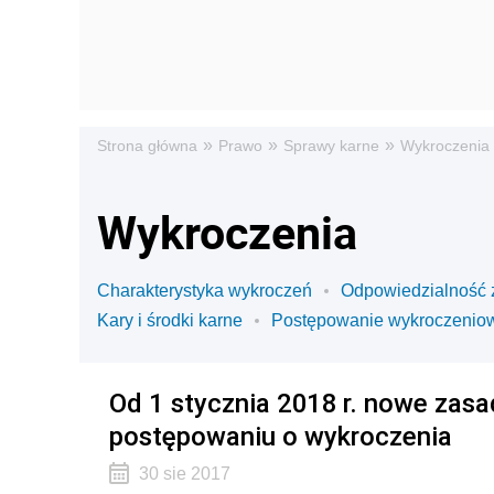
»
»
»
Strona główna
Prawo
Sprawy karne
Wykroczenia
Wykroczenia
Charakterystyka wykroczeń
Odpowiedzialność 
Kary i środki karne
Postępowanie wykroczenio
Od 1 stycznia 2018 r. nowe zas
postępowaniu o wykroczenia
30 sie 2017