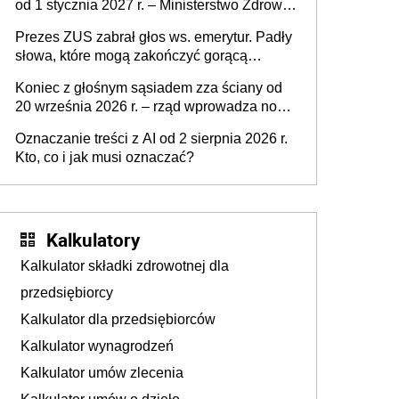
od 1 stycznia 2027 r. – Ministerstwo Zdrowia
zmienia Program Szczepień Ochronnych na
Prezes ZUS zabrał głos ws. emerytur. Padły
2027 r.
słowa, które mogą zakończyć gorącą
dyskusję
Koniec z głośnym sąsiadem zza ściany od
20 września 2026 r. – rząd wprowadza nowe
przepisy, które poprawią komfort życia
Oznaczanie treści z AI od 2 sierpnia 2026 r.
mieszkańców
Kto, co i jak musi oznaczać?
Kalkulatory
Kalkulator składki zdrowotnej dla
przedsiębiorcy
Kalkulator dla przedsiębiorców
Kalkulator wynagrodzeń
Kalkulator umów zlecenia