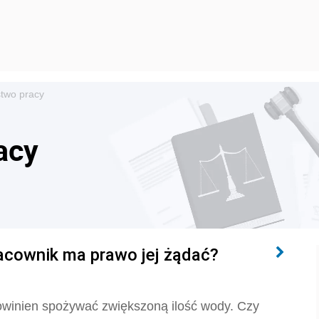
two pracy
acy
acownik ma prawo jej żądać?
winien spożywać zwiększoną ilość wody. Czy