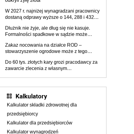
odkryli żyłę złota
W 2027 r. najniżej wynagradzani pracownicy
dostaną odprawy wyższe o 144, 288 i 432
złote
Dłużnik nie żyje, ale dług się nie kasuje.
Formalności spadkowe w sądzie może
załatwić wierzyciel bez zgody rodziny
Zakaz nocowania na działce ROD –
zmarłego
stowarzyszenie ogrodowe może z tego
powodu pozbawić działkowca prawa do
Do 60 tys. złotych kary grozi pracodawcy za
działki (wypowiedzieć dzierżawę)?
zawarcie zlecenia z własnym
pracownikiem? Zlecenia 2027 – jakie
zmiany?
Kalkulatory
Kalkulator składki zdrowotnej dla
przedsiębiorcy
Kalkulator dla przedsiębiorców
Kalkulator wynagrodzeń