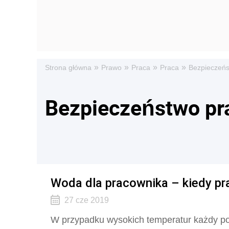
»
»
»
»
Strona główna
Prawo
Praca
Praca
Bezpieczeńs
Bezpieczeństwo pr
Woda dla pracownika – kiedy pr
27 cze 2019
W przypadku wysokich temperatur każdy po