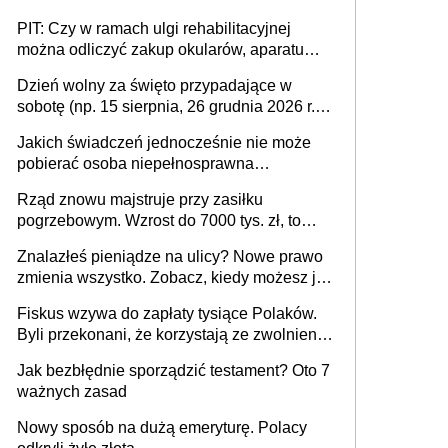
PIT: Czy w ramach ulgi rehabilitacyjnej
można odliczyć zakup okularów, aparatu
słuchowego i skutera inwalidzkiego?
Dzień wolny za święto przypadające w
sobotę (np. 15 sierpnia, 26 grudnia 2026 r.) –
zasady rozliczania czasu pracy, obowiązki
Jakich świadczeń jednocześnie nie może
pracodawcy (sektor prywatny i administracja
pobierać osoba niepełnosprawna
publiczna), najczęstsze pytania
[praktyczny poradnik]
Rząd znowu majstruje przy zasiłku
pogrzebowym. Wzrost do 7000 tys. zł, to
jeszcze nie wszystko
Znalazłeś pieniądze na ulicy? Nowe prawo
zmienia wszystko. Zobacz, kiedy możesz je
legalnie zatrzymać
Fiskus wzywa do zapłaty tysiące Polaków.
Byli przekonani, że korzystają ze zwolnienia
z podatku od sprzedaży nieruchomości
Jak bezbłędnie sporządzić testament? Oto 7
ważnych zasad
Nowy sposób na dużą emeryturę. Polacy