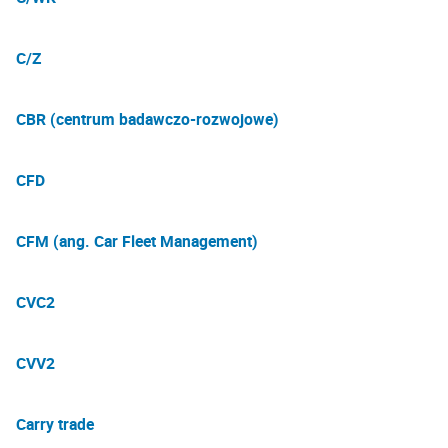
C/Z
CBR (centrum badawczo-rozwojowe)
CFD
CFM (ang. Car Fleet Management)
CVC2
CVV2
Carry trade