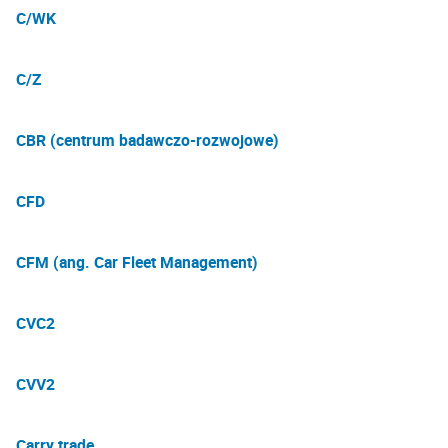
C/WK
C/Z
CBR (centrum badawczo-rozwojowe)
CFD
CFM (ang. Car Fleet Management)
CVC2
CVV2
Carry trade