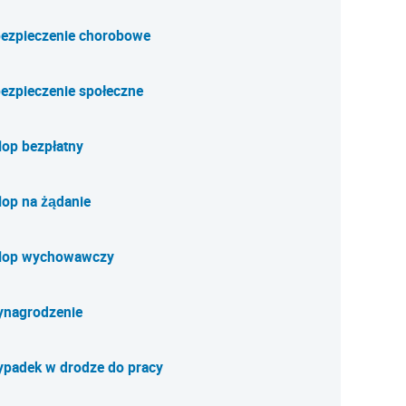
ezpieczenie chorobowe
ezpieczenie społeczne
lop bezpłatny
lop na żądanie
lop wychowawczy
nagrodzenie
padek w drodze do pracy