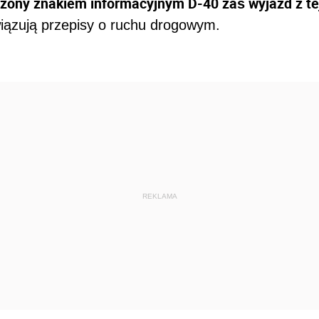
czony znakiem informacyjnym D-40 zaś wyjazd z te
wiązują przepisy o ruchu drogowym.