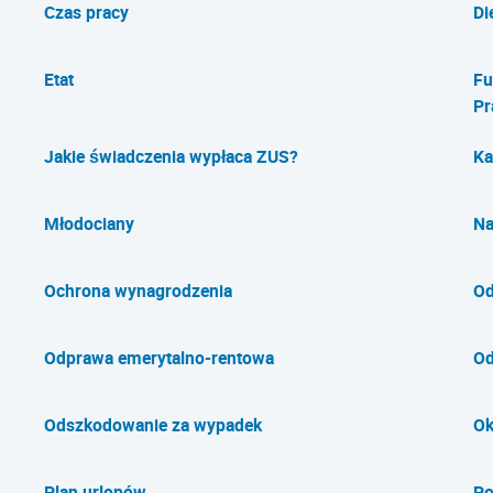
Czas pracy
Di
Etat
Fu
Pr
Jakie świadczenia wypłaca ZUS?
Ka
Młodociany
Na
Ochrona wynagrodzenia
Od
Odprawa emerytalno-rentowa
Od
Odszkodowanie za wypadek
Ok
Plan urlopów
Po