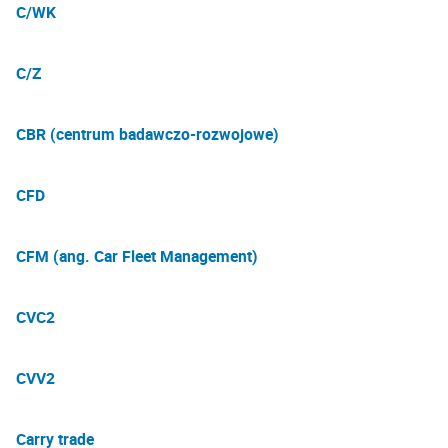
C/WK
C/Z
CBR (centrum badawczo-rozwojowe)
CFD
CFM (ang. Car Fleet Management)
CVC2
CVV2
Carry trade