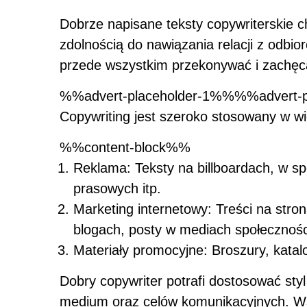
Dobrze napisane teksty copywriterskie ch
zdolnością do nawiązania relacji z odbio
przede wszystkim przekonywać i zachęcać
%%advert-placeholder-1%%%%advert-p
Copywriting jest szeroko stosowany w wie
%%content-block%%
Reklama: Teksty na billboardach, w sp
prasowych itp.
Marketing internetowy: Treści na stro
blogach, posty w mediach społecznośc
Materiały promocyjne: Broszury, katalogi
Dobry copywriter potrafi dostosować styl
medium oraz celów komunikacyjnych. Ws