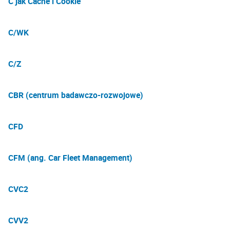
C jak Cache i Cookie
C/WK
C/Z
CBR (centrum badawczo-rozwojowe)
CFD
CFM (ang. Car Fleet Management)
CVC2
CVV2