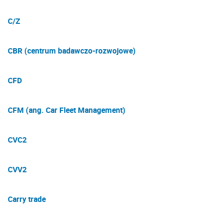
C/Z
CBR (centrum badawczo-rozwojowe)
CFD
CFM (ang. Car Fleet Management)
CVC2
CVV2
Carry trade