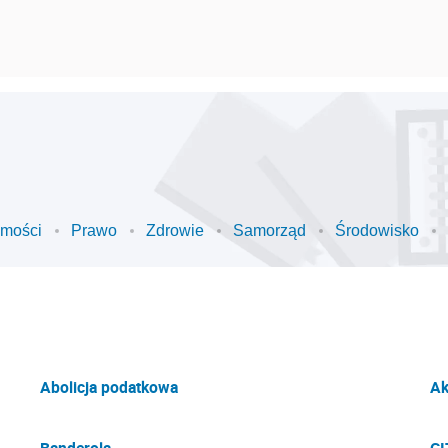
omości
Prawo
Zdrowie
Samorząd
Środowisko
Abolicja podatkowa
Ak