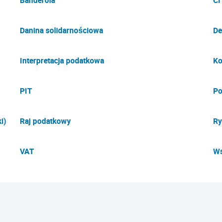
Banderola
CI
Danina solidarnościowa
De
Interpretacja podatkowa
Ko
PIT
Po
i)
Raj podatkowy
Ry
VAT
Ws