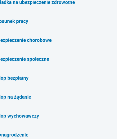
ładka na ubezpieczenie zdrowotne
osunek pracy
ezpieczenie chorobowe
ezpieczenie społeczne
lop bezpłatny
lop na żądanie
lop wychowawczy
nagrodzenie