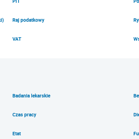
PIT
Po
i)
Raj podatkowy
Ry
VAT
Ws
Badania lekarskie
Be
Czas pracy
Di
Etat
Fu