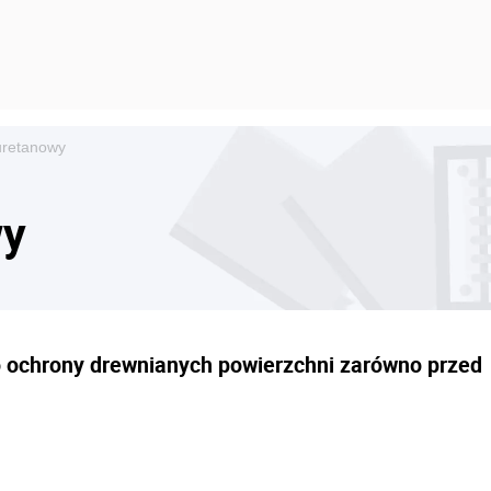
iuretanowy
wy
do ochrony drewnianych powierzchni zarówno przed