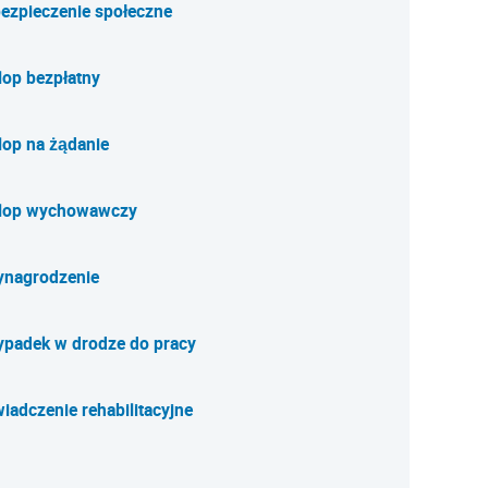
ezpieczenie społeczne
lop bezpłatny
lop na żądanie
lop wychowawczy
nagrodzenie
padek w drodze do pracy
iadczenie rehabilitacyjne