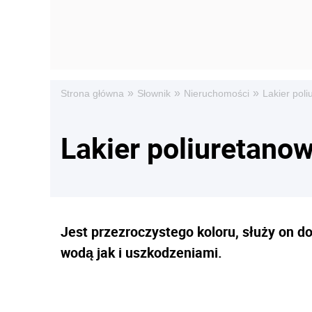
»
»
»
Strona główna
Słownik
Nieruchomości
Lakier pol
Lakier poliuretano
Jest przezroczystego koloru, służy on 
wodą jak i uszkodzeniami.