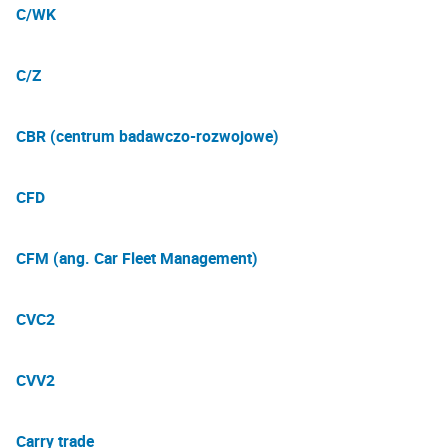
C/WK
C/Z
CBR (centrum badawczo-rozwojowe)
CFD
CFM (ang. Car Fleet Management)
CVC2
CVV2
Carry trade