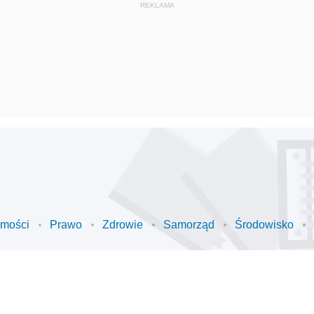
omości
Prawo
Zdrowie
Samorząd
Środowisko