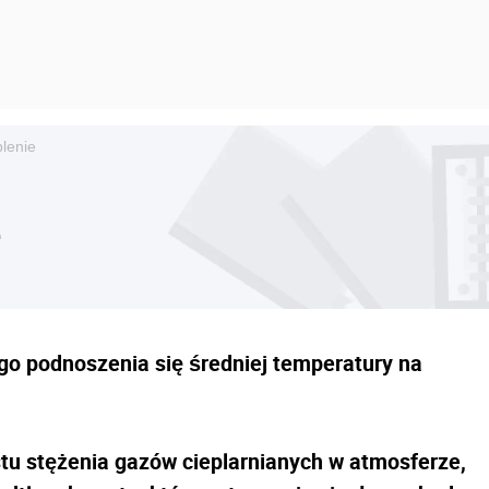
plenie
e
go podnoszenia się średniej temperatury na
stu stężenia gazów cieplarnianych w atmosferze,