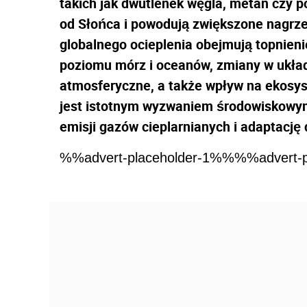
takich jak dwutlenek węgla, metan czy p
od Słońca i powodują zwiększone nagrzew
globalnego ocieplenia obejmują topnien
poziomu mórz i oceanów, zmiany w ukła
atmosferyczne, a także wpływ na ekosys
jest istotnym wyzwaniem środowiskowym
emisji gazów cieplarnianych i adaptację
%%advert-placeholder-1%%%%advert-p