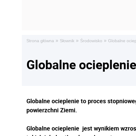
»
»
»
Strona główna
Słownik
Środowisko
Globalne ocie
Globalne ociepleni
Globalne ocieplenie to proces stopniowe
powierzchni Ziemi.
Globalne ocieplenie jest wynikiem wzro